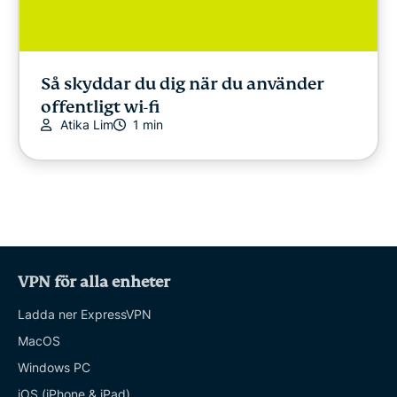
Så skyddar du dig när du använder
offentligt wi-fi
Atika Lim
1 min
VPN för alla enheter
Ladda ner ExpressVPN
MacOS
Windows PC
iOS (iPhone & iPad)