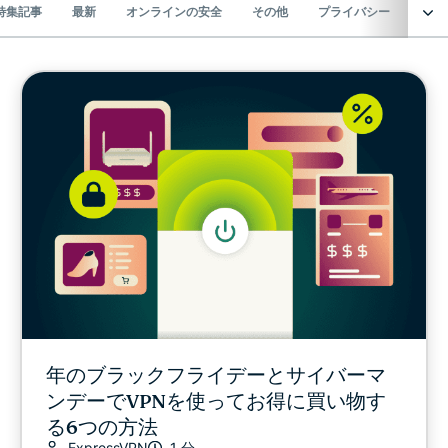
特集記事
最新
オンラインの安全
その他
プライバシー
プラ
サイバーセキュリティ
デジタル活動の自由
ExpressVPN for Teams
EXPRESSVPNのニュース
特集記事
最新
年のブラックフライデーとサイバーマ
ンデーでVPNを使ってお得に買い物す
オンラインの安全
る6つの方法
ExpressVPN
1 分