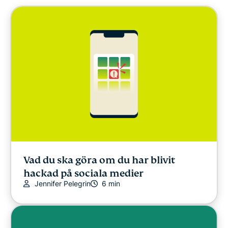
Cybersäkerhet
Nytt om ExpressVPN
Utvalt
SENASTE
Onlinesäkerhet
Övrigt
Vad du ska göra om du har blivit
hackad på sociala medier
Jennifer Pelegrin
6 min
Integritet
Integritet