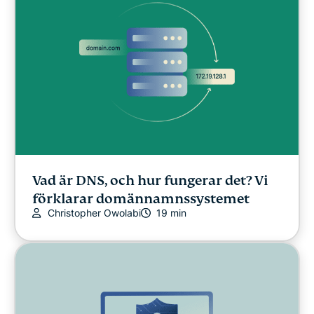
Tips och tricks
Video
VPN-guider
Vad är DNS, och hur fungerar det? Vi
förklarar domännamnssystemet
Christopher Owolabi
19 min