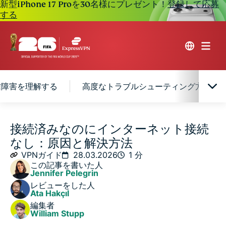
新型iPhone 17 Proを30名様にプレゼント！
登録して応募
する
通信障害を理解する
高度なトラブルシューティング方法
「接続済みなのにインターネット接続なし」の問題を
接続済みなのにインターネット接続
理解する
なし：原因と解決方法
VPNガイド
28.03.2026
1 分
インターネット接続トラブルの対処方法
この記事を書いた人
Jennifer Pelegrin
レビューをした人
ISPの通信障害を理解する
Ata Hakçıl
編集者
William Stupp
高度なトラブルシューティング方法