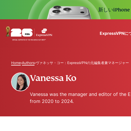
新しいiPhon
ExpressVPN
ExpressVPN for Teams
VPN protection for grow
Home
Authors
ヴァネッサ・コー：ExpressVPNの元編集者兼マネージャー
to deploy, simple to man
scale.
Vanessa Ko
Vanessa was the manager and editor of the 
from 2020 to 2024.