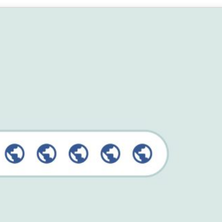
ジェンスを実
ど。
現する初のコ
ンシューマー
向けAI。
Identity
Defender
ID保護・監
視・データ削
除を備えた強
力なツール
群。