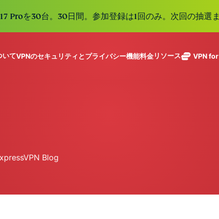
e 17 Proを30台。30日間。参加登録は1回のみ。次回の抽選ま
について
リソース
VPNのセキュリティとプライバシー機能
料金
VPN fo
ExpressVPN
業界をリード
Get fast, secure
ExpressMailGuard
する超高速
ノーログポリシー]
Windows
VPNとは
新機能
ing teams. Easy
受信トレイと個人情
VPN。113か
複数のデバイスで利用
MacOS
初心者向けVPN
新機能
age, built to
報を守るプライベー
国のセキュア
オンラインサービスに安全にアクセス
Linux
VPNの使い方
新機能
トメールリレーサー
holiday.
なサーバーを
すべての機能を見る
VPN暗号化の仕
ビス。
eSIM
備えていま
150以上の
す。
と地域で使
ExpressVPN Blog
ExpressAI
る無料eSI
1つのサブスクリプシ
機密コンピュ
張中のツール群を利用
ーティングを
ExpressKeys
採用した、プ
ルライフを向上させま
安全なパスワ
ライバシー重
ード管理や多
視のインテリ
すべての製品を見る
要素認証な