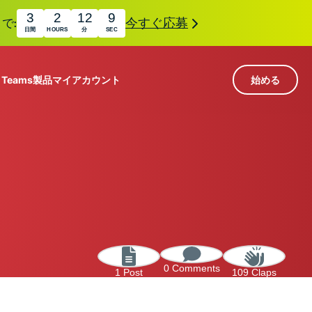
3
2
12
8
で:
今すぐ応募
日間
HOURS
分
SEC
r Teams
製品
マイアカウント
始める
113か国のサーバー
Intego
高速VPN
Award-
ゲーミング向けVPN
com
winning
組み
ExpressVPNについて
macOS
国
antivirus,
え
firewall,
M。
ョンで、プライバシーとセキュリティを強化する拡
system tools,
できます。これらはシームレスに連携し、デジタ
and more.
0 Comments
す。
1 Post
109 Claps