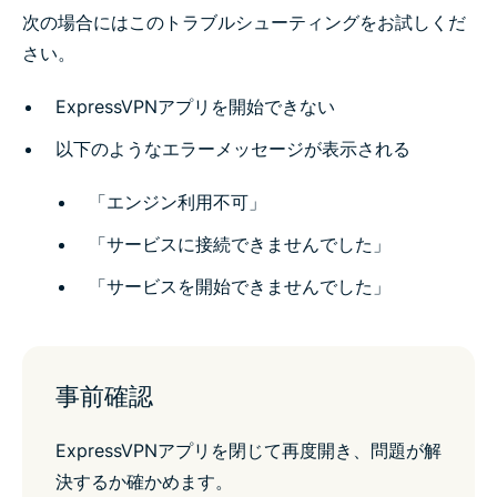
e
e
e
e
e
次の場合にはこのトラブルシューティングをお試しくだ
i
i
i
i
b
n
n
n
n
y
さい。
F
T
W
T
e
a
w
h
e
m
c
i
a
l
a
ExpressVPNアプリを開始できない
e
t
t
e
i
b
t
s
g
l
以下のようなエラーメッセージが表示される
o
e
a
r
o
r
p
a
k
p
m
「エンジン利用不可」
「サービスに接続できませんでした」
「サービスを開始できませんでした」
事前確認
ExpressVPNアプリを閉じて再度開き、問題が解
決するか確かめます。