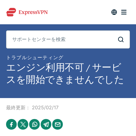
サ
トラブルシューティング
ポ
エンジン利用不可 / サービ
ー
ト
セ
スを開始できませんでした
ン
タ
ー
を
検
索
最終更新：
2025/02/17
S
S
S
S
S
h
h
h
h
h
a
a
a
a
a
r
r
r
r
r