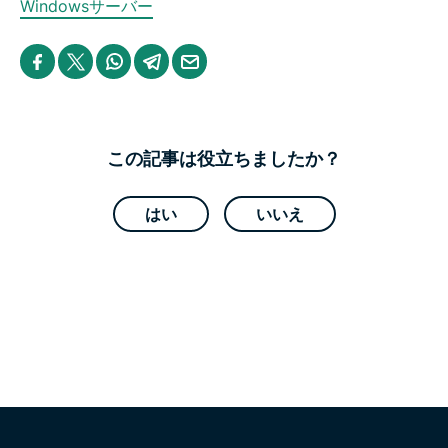
Windowsサーバー
S
S
S
S
S
h
h
h
h
h
a
a
a
a
a
r
r
r
r
r
e
e
e
e
e
i
i
i
i
b
n
n
n
n
y
この記事は役立ちましたか？
F
T
W
T
e
a
w
h
e
m
c
i
a
l
a
e
t
t
e
i
はい
いいえ
b
t
s
g
l
o
e
a
r
o
r
p
a
k
p
m