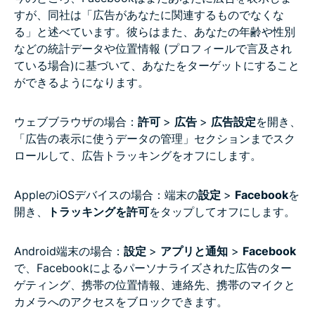
すが、同社は「広告があなたに関連するものでなくな
る」と述べています。彼らはまた、あなたの年齢や性別
などの統計データや位置情報 (プロフィールで言及され
ている場合)に基づいて、あなたをターゲットにすること
ができるようになります。
ウェブブラウザの場合：
許可
>
広告
>
広告設定
を開き、
「広告の表示に使うデータの管理」セクションまでスク
ロールして、広告トラッキングをオフにします。
AppleのiOSデバイスの場合：端末の
設定
>
Facebook
を
開き、
トラッキングを許可
をタップしてオフにします。
Android端末の場合：
設定
>
アプリと通知
>
Facebook
で、Facebookによるパーソナライズされた広告のター
ゲティング、携帯の位置情報、連絡先、携帯のマイクと
カメラへのアクセスをブロックできます。