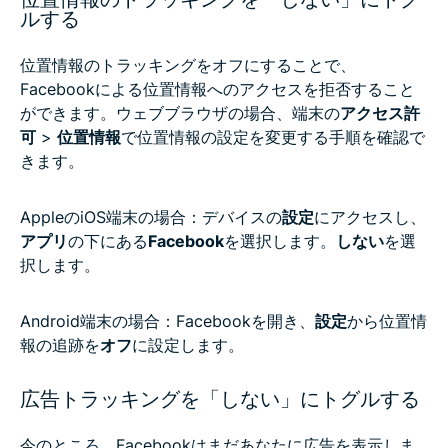
ルする
位置情報のトラッキングをオフにすることで、
Facebookによる位置情報へのアクセスを拒否すること
ができます。ウェブブラウザの場合、端末の
アクセス許
可
>
位置情報
で位置情報の設定を変更する手順を確認で
きます。
AppleのiOS端末の場合：デバイスの
設定
にアクセスし、
アプリ
の下にある
Facebook
を選択します。
しない
を選
択します。
Android端末の場合：Facebookを開き、
設定
から位置情
報の追跡を
オフ
に設定します。
広告トラッキングを「しない」にトグルする
今のところ、Facebookはまだあなたに広告を表示しま