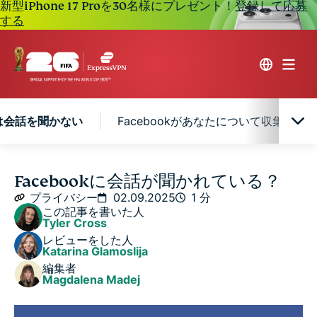
新型iPhone 17 Proを30名様にプレゼント！
登録して応募
する
には会話を聞かない
Facebookがあなたについて収集する
Facebookは厳密には会話を聞かない
Facebookに会話が聞かれている？
プライバシー
02.09.2025
1 分
この記事を書いた人
Facebookがあなたについて収集する情報を制限する
Tyler Cross
レビューをした人
Katarina Glamoslija
編集者
Magdalena Madej