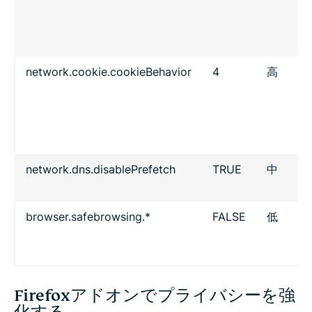
ト
可
奨
network.cookie.cookieBehavior
4
高
バ
取
（T
Co
Pr
network.dns.disablePrefetch
TRUE
中
閲
や
browser.safebrowsing.*
FALSE
低
セ
ィ
高
Firefoxアドオンでプライバシーを強