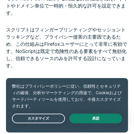
トやドメイン単位で一時的・恒久的な許可を設定できま
す。
スクリプトはフィンガープリンティングやセッショント
ラッキングなど、プライバシー侵害の主要因であるた
め、この仕組みはFirefoxユーザーにとって非常に有効で
す。NoScriptは既定で危険性のある要素をすべて無効化
し、信頼できるソースのみを許可する設計になっていま
す。
Privacy Badger
Privacy Badgerは、固定のフィルターリストに依存せ
ず、ヒューリスティック分析によって、複数サイトにわ
たり無断で追跡していると見られる第三者ドメインを検
出・ブロックします。使い続けることで閲覧傾向を学習
Live Chat
し、新たなトラッカーを自動的に遮断します。