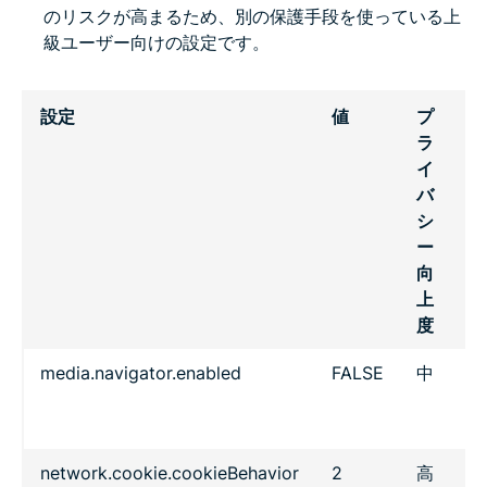
のリスクが高まるため、別の保護手段を使っている上
級ユーザー向けの設定です。
設定
値
プ
リ
ラ
意
イ
バ
シ
ー
向
上
度
media.navigator.enabled
FALSE
中
操
影
限
network.cookie.cookieBehavior
2
高
多