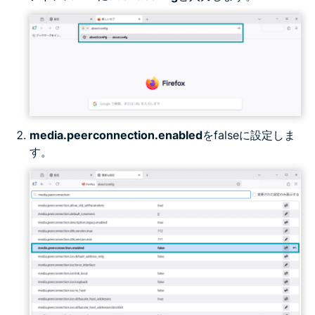
media.peerconnection.enabled
をfalseに設定しま
す。