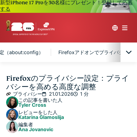
新型iPhone 17 Proを30名様にプレゼント！
登録して応募
する
about:config）
Firefoxアドオンでプライバシーを
Firefoxのプライバシー設定を始める
Firefoxのプライバシー設定：プライ
バシーを高める高度な調整
変更すべき重要なFirefoxのプライバシー設定
プライバシー
21.01.2026
1 分
この記事を書いた人
Tyler Cross
高度なFirefoxのプライバシー設定（about:config）
レビューをした人
Katarina Glamoslija
編集者
Firefoxアドオンでプライバシーを強化する
Ana Jovanovic