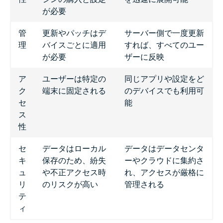
が必要
管
更新やパッチはデ
サーバー側で一度更新
理
バイスごとに適用
すれば、すべてのユー
が必要
ザーに反映
ア
ユーザーは特定の
同じアプリや設定をど
ク
端末に固定される
のデバイスでも利用可
セ
能
ス
性
セ
データはローカル
データはデータセンタ
キ
保存のため、紛失
ーやクラウドに集約さ
ュ
や不正アクセス時
れ、アクセスが厳格に
リ
のリスクが高い
管理される
テ
ィ