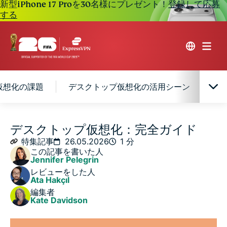
新型iPhone 17 Proを30名様にプレゼント！
登録して応募
する
仮想化の課題
デスクトップ仮想化の活用シーン
デ
デスクトップ仮想化とは何か？その仕組み
デスクトップ仮想化：完全ガイド
特集記事
26.05.2026
1 分
この記事を書いた人
デスクトップ仮想化の種類
Jennifer Pelegrin
レビューをした人
Ata Hakçıl
デスクトップ仮想化のメリット
編集者
Kate Davidson
デスクトップ仮想化の課題