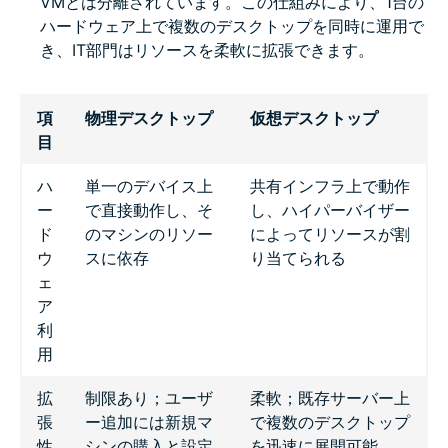
VMとは分離されています。この仕組みにより、1台の
ハードウェア上で複数のデスクトップを同時に運用で
き、IT部門はリソースを柔軟に拡張できます。
項
物理デスクトップ
仮想デスクトップ
目
ハ
単一のデバイス上
共有インフラ上で動作
ー
で直接動作し、そ
し、ハイパーバイザー
ド
のマシンのリソー
によってリソースが割
ウ
スに依存
り当てられる
ェ
ア
利
用
拡
制限あり；ユーザ
柔軟；既存サーバー上
張
ー追加には新規マ
で複数のデスクトップ
性
シンの購入と設定
を迅速に展開可能