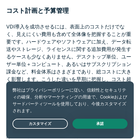
コスト計画と予算管理
VDI導入を成功させるには、表面上のコストだけでな
く、見えにくい費用も含めて全体像を把握することが重
要です。ハードウェアやソフトウェアに加え、データ転
送やストレージ、ライセンスに関する追加費用が発生す
るケースも少なくありません。デスクトップ単位、ユー
ザー単位＋コンピュート、あるいはサブスクリプション
課金など、料金体系はさまざまであり、総コストに大き
く影響します。こうした違いを早期に把握し、コスト超
過を防ぐことが重要です。
スケーラビリティとリソース設計
スケーラビリティの設計では、ユーザーの利用状況に合
わせてリソースを最適化することが重要です。具体的に
Live Chat
は、ユーザープロファイルの分析やアプリの整理、VM