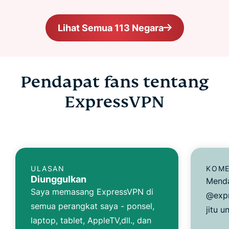
Lihat Semua 113 Negara
Pendapat fans tentang
ExpressVPN
ULASAN
KOME
Diunggulkan
Menda
Saya memasang ExpressVPN di
@expr
semua perangkat saya - ponsel,
jitu u
laptop, tablet, AppleTV,dll., dan