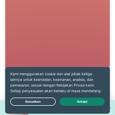
Menangkan salah satu dari 30
Live Chat
iPhone 17 Pro baru!