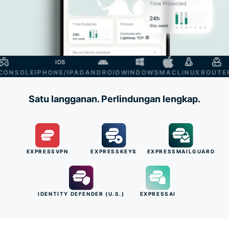
NSOLE
IPHONE/IPAD
ANDROID
WINDOWS
MAC
LINUX
ROUTER
S
Satu langganan. Perlindungan lengkap.
EXPRESSVPN
EXPRESSKEYS
EXPRESSMAILGUARD
IDENTITY DEFENDER (U.S.)
EXPRESSAI