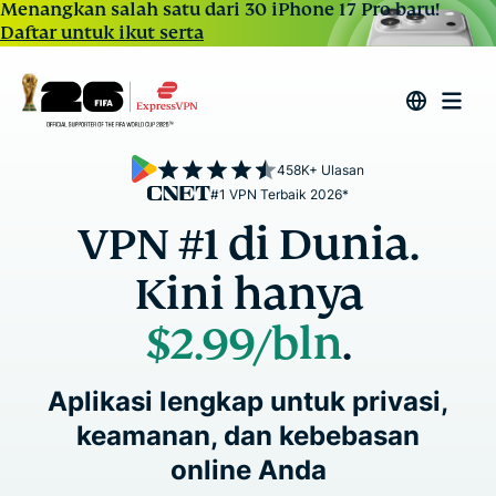
Menangkan salah satu dari 30 iPhone 17 Pro baru!
Daftar untuk ikut serta
458K+ Ulasan
#1 VPN Terbaik 2026*
VPN #1 di Dunia.
Kini hanya
$2.99
/bln
.
Aplikasi lengkap untuk privasi,
keamanan, dan kebebasan
online Anda