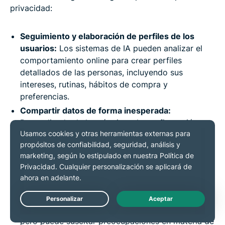
privacidad:
Seguimiento y elaboración de perfiles de los
usuarios:
Los sistemas de IA pueden analizar el
comportamiento online para crear perfiles
detallados de las personas, incluyendo sus
intereses, rutinas, hábitos de compra y
preferencias.
Compartir datos de forma inesperada:
Dependiendo de los términos, la configuración y
las integraciones del servicio, la información
personal recopilada para un fin concreto puede
utilizarse de formas que los usuarios no esperen.
Aspectos a tener en cuenta sobre el
reconocimiento facial:
El reconocimiento facial
puede ofrecer funciones útiles, como la
Live Chat
verificación de identidad y el análisis de imágenes,
pero puede suscitar preocupaciones en materia de