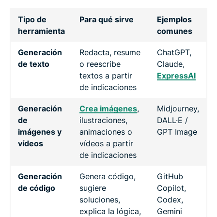
Tipo de
Para qué sirve
Ejemplos
herramienta
comunes
Generación
Redacta, resume
ChatGPT,
de texto
o reescribe
Claude,
textos a partir
ExpressAI
de indicaciones
Generación
Crea imágenes
,
Midjourney,
de
ilustraciones,
DALL·E /
imágenes y
animaciones o
GPT Image
vídeos
vídeos a partir
de indicaciones
Generación
Genera código,
GitHub
de código
sugiere
Copilot,
soluciones,
Codex,
explica la lógica,
Gemini