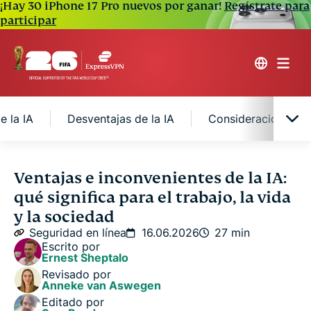
¡Hay 30 iPhone 17 Pro nuevos por ganar!
Regístrate para
participar
e la IA
Desventajas de la IA
Consideraciones éti
¿Qué es la inteligencia artificial?
Ventajas e inconvenientes de la IA:
qué significa para el trabajo, la vida
Ventajas de la IA
y la sociedad
Seguridad en línea
16.06.2026
27 min
Escrito por
Desventajas de la IA
Ernest Sheptalo
Revisado por
Anneke van Aswegen
Consideraciones éticas sobre la IA
Editado por