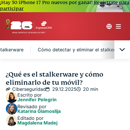
¡Hay 30 iPhone 17 Pro nuevos por ganar!
Regístrate para
participar
stalkerware
Cómo detectar y eliminar el stalkerware 
Qué es el stalkerware
¿Qué es el stalkerware y cómo
eliminarlo de tu móvil?
Tipos de stalkerware y alcance
Ciberseguridad
29.12.2025
20 min
Escrito por
Jennifer Pelegrin
¿Cómo se instala el stalkerware en los
Revisado por
dispositivos?
Katarina Glamoslija
Editado por
Magdalena Madej
Señales de que tienes stalkerware