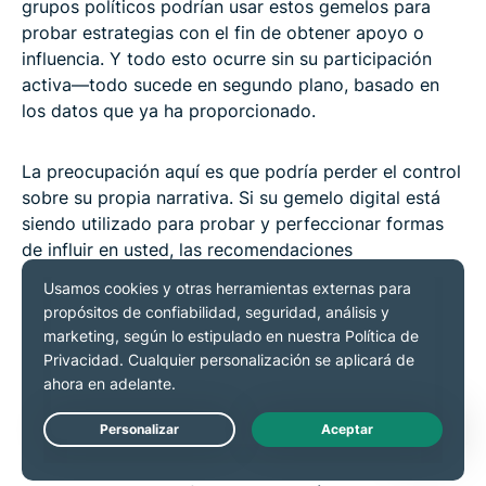
grupos políticos podrían usar estos gemelos para
probar estrategias con el fin de obtener apoyo o
influencia. Y todo esto ocurre sin su participación
activa—todo sucede en segundo plano, basado en
los datos que ya ha proporcionado.
La preocupación aquí es que podría perder el control
sobre su propia narrativa. Si su gemelo digital está
siendo utilizado para probar y perfeccionar formas
de influir en usted, las recomendaciones
personalizadas solo serían el principio. Esto crea una
versión espejo de usted, una que las empresas
pueden usar para perfeccionar sus estrategias y
guiarlo hacia decisiones que podría no haber tomado
por sí mismo.
Cómo protegerse del rastreo del IoB
Live Chat