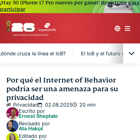
¡Hay 30 iPhone 17 Pro nuevos por ganar!
Regístrate para
participar
dónde cruza la línea el IoB?
El IoB y el futuro de la 
¿Qué es el Internet of Behavior y cómo funciona?
Por qué el Internet of Behavior
podría ser una amenaza para su
8 maneras en que el IoB rastrea e influye en sus
privacidad
decisiones diarias
Privacidad
02.08.2025
20 min
Escrito por
Ernest Sheptalo
Preocupaciones éticas: ¿dónde cruza la línea el
Revisado por
IoB?
Ata Hakçıl
Editado por