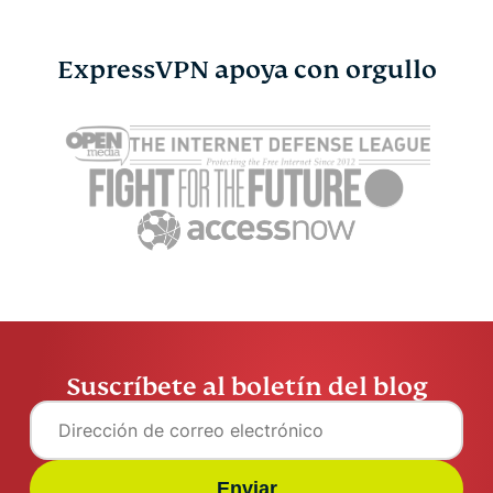
ExpressVPN apoya con orgullo
¿DeepSeek es seguro? Lo
¿Qué es un
que les ocurre a tus
lo que hay 
datos al usarlo
ellas
ExpressVPN
11 min
ExpressV
Suscríbete al boletín del blog
Enviar