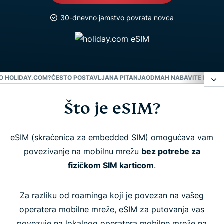
30-dnevno jamstvo povrata novca
O HOLIDAY.COM?
ČESTO POSTAVLJANA PITANJA
ODMAH NABAVITE HOLID
Što je eSIM?
Što je eSIM?
Zašto holiday.com?
eSIM (skraćenica za embedded SIM) omogućava vam
povezivanje na mobilnu mrežu
bez potrebe za
fizičkom SIM karticom
.
Često postavljana pitanja
Za razliku od roaminga koji je povezan na vašeg
Odmah nabavite Holiday.com eSIM
operatera mobilne mreže, eSIM za putovanja vas
povezuje na lokalnog operatera mobilne mreže na