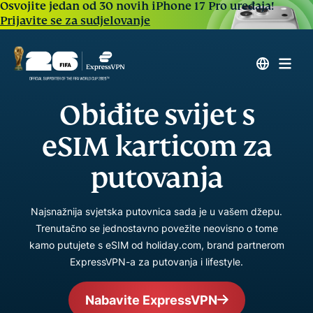
Osvojite jedan od 30 novih iPhone 17 Pro uređaja!
Prijavite se za sudjelovanje
Obiđite svijet s
eSIM karticom za
putovanja
Najsnažnija svjetska putovnica sada je u vašem džepu.
Trenutačno se jednostavno povežite neovisno o tome
kamo putujete s eSIM od holiday.com, brand partnerom
ExpressVPN-a za putovanja i lifestyle.
Nabavite ExpressVPN