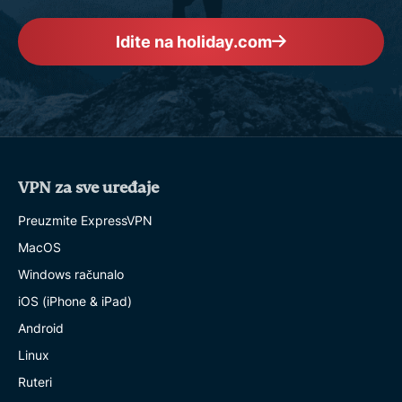
Idite na holiday.com
VPN za sve uređaje
Preuzmite ExpressVPN
MacOS
Windows računalo
iOS (iPhone & iPad)
Android
Linux
Ruteri