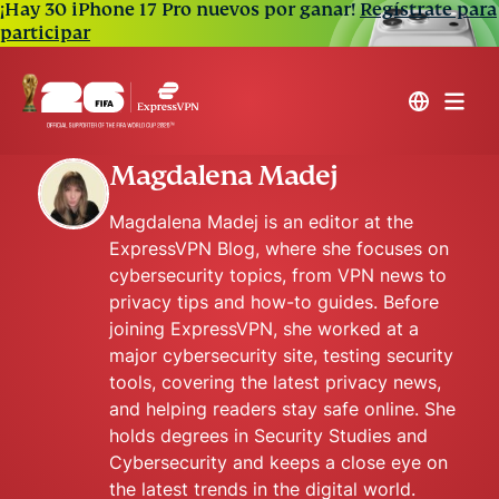
¡Hay 30 iPhone 17 Pro nuevos por ganar!
Regístrate para
participar
Magdalena Madej
Magdalena Madej is an editor at the
ExpressVPN Blog, where she focuses on
cybersecurity topics, from VPN news to
privacy tips and how-to guides. Before
joining ExpressVPN, she worked at a
major cybersecurity site, testing security
tools, covering the latest privacy news,
and helping readers stay safe online. She
holds degrees in Security Studies and
Cybersecurity and keeps a close eye on
the latest trends in the digital world.