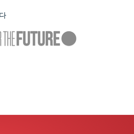
니다
 이벤
Mac 및 iOS용 최고의 사
합
파리 콘텐츠 차단기
인하
ExpressVPN
12
26.02.2026
4 분
0