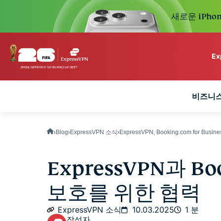
새로운 iPhon
E
ExpressVPN for Teams
비즈니스
VPN protection for grow
to deploy, simple to man
scale.
Blog
ExpressVPN 소식
ExpressVPN, Booking.com for Bu
ExpressVPN과 Bo
보호를 위한 협력
ExpressVPN 소식
10.03.2025
1 분
작성자