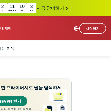
2
11
10
2
지금 참여하기
일
HOURS
분
SEC
품
내 계정
시작하기
113개 국가의 서버
지는 이유
Intego
초고속 VPN
com
Award-
게임용 VPN
winning
ExpressVPN 소개
macOS
상의
antivirus,
사용
firewall,
료
인 첨단 개인정보 보호 및 보안 도구를 이용해 보
system tools,
력한 프라이버시로 웹을 탐색하세
 더욱 탁월한 디지털 라이프를 선사합니다.
and more.
essVPN 받기
 최신 혜택을 누려보세요