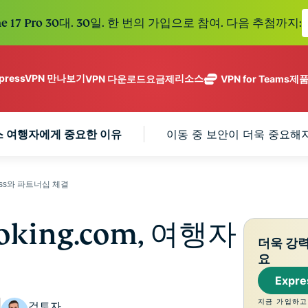
e 17 Pro 30대. 30일. 한 번의 가입으로 참여. 다음 추첨까지:
xpressVPN 만나보기
리소스
VPN 다운로드
요금제
VPN for Teams
제
ExpressVPN
ExpressMailGuard
113개 국가의
Get fast, secure
메일 수신함과 신원을
안전한 서버를
노로그 정책
Windows
VPN이란?
 여행자에게 중요한 이유
이동 중 보안이 더욱 중요해
NEW
ing teams. Easy
보호하는 비공개 이메
갖춘 업계 최고
여러 기기에서 사용 가능
MacOS
입문자용 VPN
NEW
age, built to
일 릴레이 서비스입니
의 초고속 VPN
holiday.
안전하게 이용하는 온라인 서비스
Linux
VPN 사용 방법
NEW
다.
입니다.
eSIM
모든 기능 살펴보기
VPN 암호화 정보
siness와 파트너십 체결
ExpressAI
150개 이
컨피덴셜 컴퓨
지역에서 
ExpressKeys
팅으로 구동되
가능한 무
oking.com, 여행자
안전한 비밀번
하나의 구독으로 종합적
어 프라이버시
eSIM.
더욱 강
호 관리와 다중
세요. 완벽한 작동으로
중심 인공 지
요
인증 등을 제공
능을 선사하는
합니다.
Expr
모든 제품 보기
최초의 소비자
용 AI입니다.
지금 가입하고
검토자