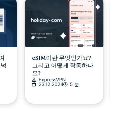
 여
eSIM이란 무엇인가요?
Exp
트넘
그리고 어떻게 작동하나
홋스
요?
시 
ExpressVPN
체결
23.12.2024
5 분
Ex
1 