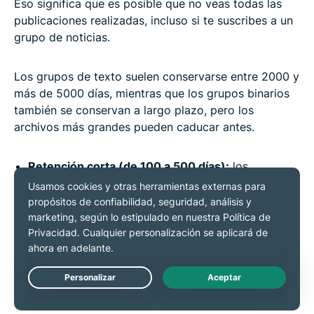
Eso significa que es posible que no veas todas las
publicaciones realizadas, incluso si te suscribes a un
grupo de noticias.
Los grupos de texto suelen conservarse entre 2000 y
más de 5000 días, mientras que los grupos binarios
también se conservan a largo plazo, pero los
archivos más grandes pueden caducar antes.
Retención corta (de 100 a 500 días):
los
proveedores que ofrecen una retención más corta
suelen ser más baratos y te limitan a las subidas
más recientes.
Retención alta (de 3000 a más de 5000 días):
los
proveedores que ofrecen una retención más alta
te permiten acceder a debates y archivos subidos
hace más de 10 años.
Live Chat