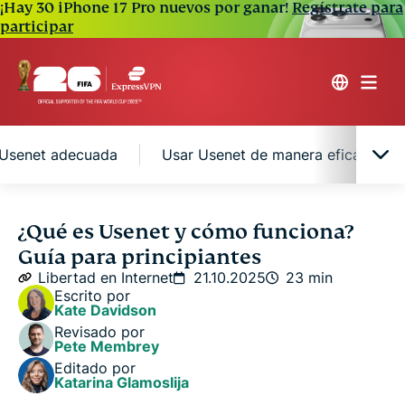
¡Hay 30 iPhone 17 Pro nuevos por ganar!
Regístrate para
participar
a Usenet adecuada
Usar Usenet de manera eficaz
¿Qué es Usenet?
¿Qué es Usenet y cómo funciona?
Guía para principiantes
Breve historia de Usenet
Libertad en Internet
21.10.2025
23 min
Escrito por
Kate Davidson
¿Cómo funciona Usenet?
Revisado por
Pete Membrey
Editado por
Cómo acceder a Usenet
Katarina Glamoslija