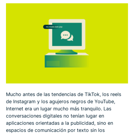
Elegir la suscripción a Usenet adecuada
Usar Usenet de manera eficaz
Usenet y la privacidad
¿Es Usenet legal y seguro?
¿Sigue siendo útil usar Usenet hoy en día?
Preguntas frecuentes
Mucho antes de las tendencias de TikTok, los reels
de Instagram y los agujeros negros de YouTube,
Internet era un lugar mucho más tranquilo. Las
conversaciones digitales no tenían lugar en
aplicaciones orientadas a la publicidad, sino en
espacios de comunicación por texto sin los