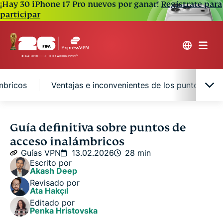
¡Hay 30 iPhone 17 Pro nuevos por ganar!
Regístrate para
participar
mbricos
Ventajas e inconvenientes de los puntos de 
¿Qué es un punto de acceso inalámbrico?
Guía definitiva sobre puntos de
acceso inalámbricos
La evolución de los puntos de acceso inalámbricos
Guías VPN
13.02.2026
28 min
Escrito por
Akash Deep
Punto de acceso inalámbrico vs. otros dispositivos
Revisado por
Ata Hakçıl
Editado por
Explicación de los modos de los puntos de acceso
Penka Hristovska
inalámbricos