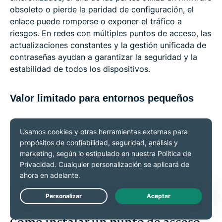
obsoleto o pierde la paridad de configuración, el
enlace puede romperse o exponer el tráfico a
riesgos. En redes con múltiples puntos de acceso, las
actualizaciones constantes y la gestión unificada de
contraseñas ayudan a garantizar la seguridad y la
estabilidad de todos los dispositivos.
Valor limitado para entornos pequeños
En hogares u oficinas más pequeños, un solo rúter
suele proporcionar suficiente cobertura. Añadir
puntos de acceso no aumentará la velocidad ni la
estabilidad, solo añadirá hardware adicional que
gestionar. Son más útiles cuando el alcance, la
densidad de usuarios o la distribución crean claras
diferencias de rendimiento.
Live Chat