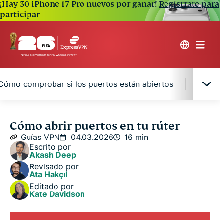
¡Hay 30 iPhone 17 Pro nuevos por ganar!
Regístrate para
participar
Cómo comprobar si los puertos están abiertos
Casos
Puertos y redirección de puertos: qué son y
Cómo abrir puertos en tu rúter
cómo se relacionan
Guías VPN
04.03.2026
16 min
Escrito por
Akash Deep
Cómo configurar una IP estática (y por qué la
Revisado por
necesitas)
Ata Hakçıl
Editado por
Kate Davidson
Cómo abrir los puertos en un rúter