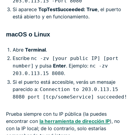
203.0.113.15 -Port 8080
Si aparece
TcpTestSucceeded: True
, el puerto
está abierto y en funcionamiento.
macOS o Linux
Abre
Terminal
.
Escribe
nc -zv [your public IP] [port
y pulsa
Enter
. Ejemplo:
number]
nc -zv
.
203.0.113.15 8080
Si el puerto está accesible, verás un mensaje
parecido a:
Connection to 203.0.113.15
8080 port [tcp/someService] succeeded!
Prueba siempre con tu IP pública (la puedes
encontrar con
la herramienta de dirección IP
), no
con la IP local; de lo contrario, solo estarías