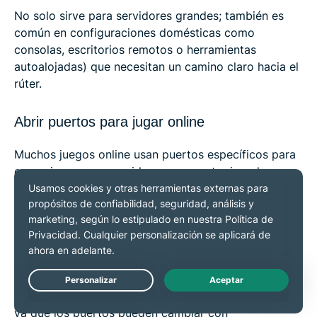
No solo sirve para servidores grandes; también es
común en configuraciones domésticas como
consolas, escritorios remotos o herramientas
autoalojadas) que necesitan un camino claro hacia el
rúter.
Abrir puertos para jugar online
Muchos juegos online usan puertos específicos para
comunicarse con servidores o conectar jugadores
entre sí. Si están cerrados, pueden aparecer
problemas de lag o emparejamientos fallidos. La
redirección de puertos establece un vínculo directo y
más estable entre tu consola o tu ordenador y la red
del juego.
Live Chat
Consulta siempre la documentación oficial del juego,
ya que los puertos pueden cambiar con