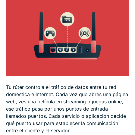
Cómo comprobar si los puertos están abiertos
Casos de uso habituales de la redirección de
puertos
Alternativas más seguras a la redirección de
puertos
VPN y redirección de puertos
Tu rúter controla el tráfico de datos entre tu red
Preguntas frecuentes
doméstica e Internet. Cada vez que abres una página
web, ves una película en streaming o juegas online,
ese tráfico pasa por unos puntos de entrada
llamados puertos. Cada servicio o aplicación decide
qué puerto usar para establecer la comunicación
entre el cliente y el servidor.