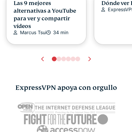
Las 9 mejores
Dónde ver 
ExpressV
alternativas a YouTube
para ver y compartir
vídeos
Marcus Tsui
34 min
ExpressVPN apoya con orgullo
¿DeepSeek es seguro? Lo
¿Qué es un
que les ocurre a tus
lo que hay 
datos al usarlo
ellas
ExpressVPN
11 min
ExpressV