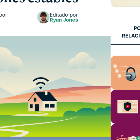
autenticación
confidencial
multifactorial,
para una
por
Editado por
etc.
inteligencia
Ryan Jones
centrada en
P
la privacidad.
RELAC
Identity
Defender
Potente
conjunto de
herramientas
de
protección
de identidad,
supervisión y
eliminación
de datos.