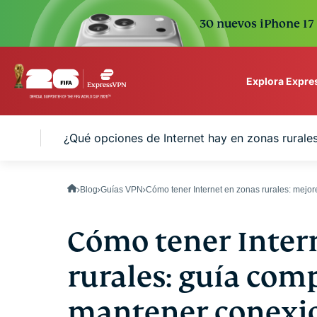
30 nuevos iPhone 17 
Explora Expr
ExpressVPN for Teams
ales
¿Qué opciones de Internet hay en zonas rurale
VPN protection for grow
to deploy, simple to man
scale.
Blog
Guías VPN
Cómo tener Internet en zonas rurales: mejo
Cómo tener Inter
rurales: guía com
mantener conexio