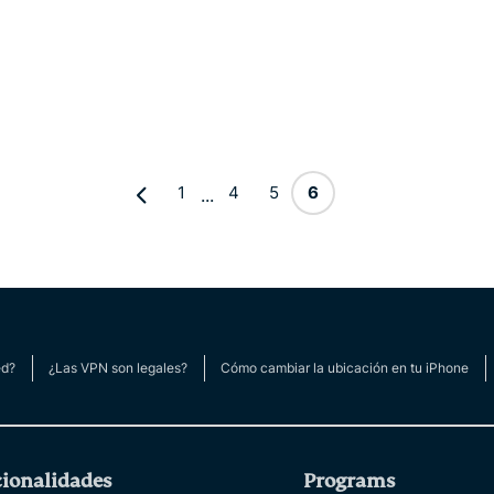
1
4
5
6
...
ed?
¿Las VPN son legales?
Cómo cambiar la ubicación en tu iPhone
ionalidades
Programs