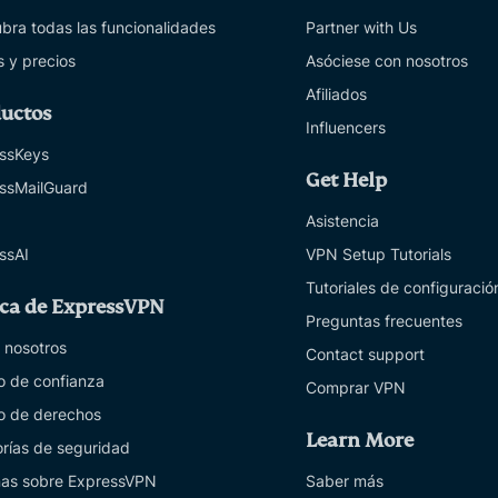
bra todas las funcionalidades
Partner with Us
s y precios
Asóciese con nosotros
Afiliados
uctos
Influencers
ssKeys
Get Help
ssMailGuard
Asistencia
ssAI
VPN Setup Tutorials
Tutoriales de configuraci
ca de ExpressVPN
Preguntas frecuentes
 nosotros
Contact support
o de confianza
Comprar VPN
o de derechos
Learn More
orías de seguridad
as sobre ExpressVPN
Saber más