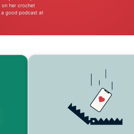
autenticación
confidencial
g on her crochet
multifactorial,
para una
th a good podcast at
etc.
inteligencia
centrada en
la privacidad.
Identity
Defender
Potente
conjunto de
herramientas
de
protección
de identidad,
supervisión y
eliminación
de datos.