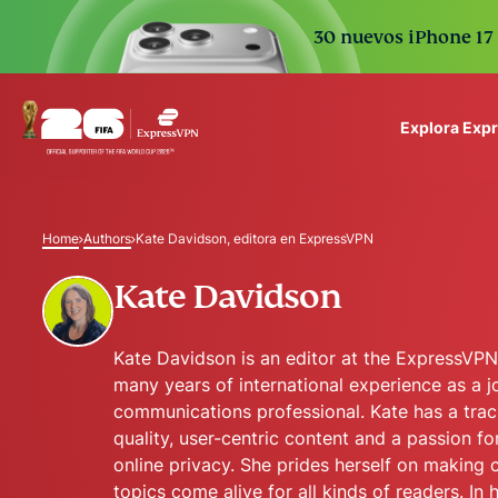
30 nuevos iPhone 17 
Explora Exp
ExpressVPN for Teams
VPN protection for grow
Home
Authors
Kate Davidson, editora en ExpressVPN
to deploy, simple to man
scale.
Kate Davidson
Kate Davidson is an editor at the ExpressVPN
many years of international experience as a j
communications professional. Kate has a trac
quality, user-centric content and a passion f
online privacy. She prides herself on making
topics come alive for all kinds of readers. In 