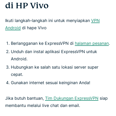
di HP Vivo
Mengapa ExpressVPN adalah aplikasi VPN terbaik
untuk Vivo
Ikuti langkah-langkah ini untuk menyiapkan
VPN
Android
di hape Vivo
Bermain game di Vivo dengan aplikasi VPN
Berlangganan ke ExpressVPN di
halaman pesanan
.
Tanya jawab umum
Unduh dan instal aplikasi ExpressVPN untuk
Android.
Aplikasi ExpressVPN untuk fitur utama Vivo
Hubungkan ke salah satu lokasi server super
cepat.
Pelanggan suka ExpressVPN
Gunakan internet sesuai keinginan Anda!
Mengapa memilih ExpressVPN?
Jika butuh bantuan,
Tim Dukungan ExpressVPN
siap
membantu melalui live chat dan email.
Coba ExpressVPN di Vivo Anda bebas risiko
sekarang juga!