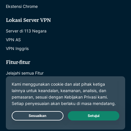
Ekstensi Chrome
Lokasi Server VPN
Server di 113 Negara
VPN AS
VPN Inggris
Fitur-fitur
Jelajahi semua Fitur
Paket dan Harga
Produk
ExpressKeys
ExpressMailGuard
Live Chat
ExpressAI