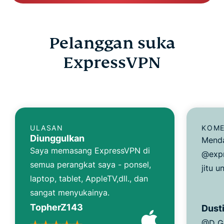
Pelanggan suka
ExpressVPN
ULASAN
KOME
Diunggulkan
Menda
Saya memasang ExpressVPN di
@expr
semua perangkat saya - ponsel,
jitu u
laptop, tablet, AppleTV,dll., dan
sangat menyukainya.
TopherZ143
Dusti
@D_G