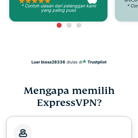
* Contoh ulasan dari pelanggan kami
* Con
yang paling puas
Luar biasa
28336
diulas di
Trustpilot
Mengapa memilih
ExpressVPN?