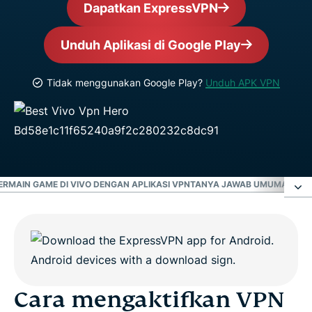
Dapatkan ExpressVPN
Unduh Aplikasi di Google Play
Tidak menggunakan Google Play?
Unduh APK VPN
ERMAIN GAME DI VIVO DENGAN APLIKASI VPN
TANYA JAWAB UMUM
APLIKA
Cara mengaktifkan VPN di HP Vivo
Hubungkan aplikasi ExpressVPN di Vivo dalam 3
langkah mudah
Cara mengaktifkan VPN