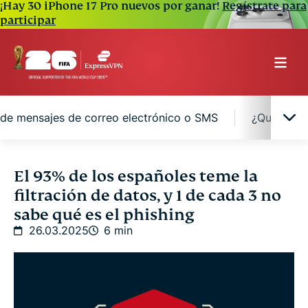
¡Hay 30 iPhone 17 Pro nuevos por ganar!
Regístrate para
participar
s de mensajes de correo electrónico o SMS
¿Qué cibe
Los españoles encuestados desconocen las
El 93% de los españoles teme la
principales amenazas en ciberseguridad
filtración de datos, y 1 de cada 3 no
sabe qué es el phishing
La mayoría de españoles encuestados han sido
26.03.2025
6 min
víctimas de estafas digitales a través de mensajes
de correo electrónico o SMS
¿Qué ciberamenazas son las más temidas por los