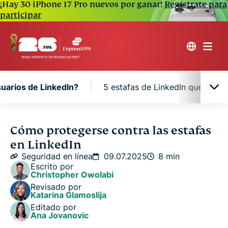
¡Hay 30 iPhone 17 Pro nuevos por ganar!
Regístrate para
participar
uarios de LinkedIn?
5 estafas de LinkedIn que hay q
¿Por qué están enfocándose los estafadores en
Cómo protegerse contra las estafas
los usuarios de LinkedIn?
en LinkedIn
Seguridad en línea
09.07.2025
8 min
5 estafas de LinkedIn que hay que evitar
Escrito por
Christopher Owolabi
Revisado por
La conciencia es la mejor defensa
Katarina Glamoslija
Editado por
Ana Jovanovic