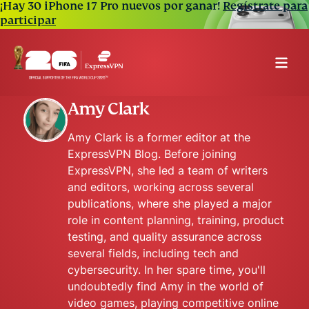
¡Hay 30 iPhone 17 Pro nuevos por ganar!
Regístrate para
participar
Amy Clark
Amy Clark is a former editor at the
ExpressVPN Blog. Before joining
ExpressVPN, she led a team of writers
and editors, working across several
publications, where she played a major
role in content planning, training, product
testing, and quality assurance across
several fields, including tech and
cybersecurity. In her spare time, you'll
undoubtedly find Amy in the world of
video games, playing competitive online