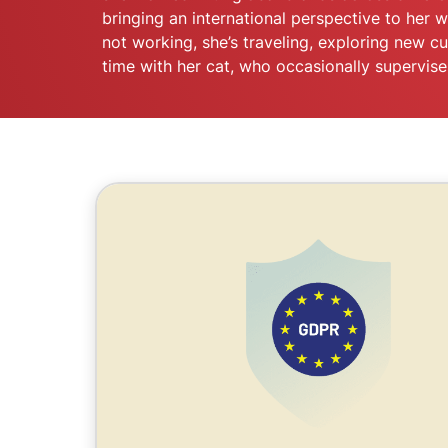
bringing an international perspective to her w
not working, she’s traveling, exploring new cu
time with her cat, who occasionally supervises