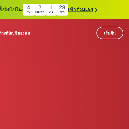
4
2
1
27
ั้งถัดไปใน:
เข้าร่วมเลย
วัน
HOURS
นาที
SEC
ภัณฑ์
บัญชีของฉัน
เริ่มต้น
เซิร์ฟเวอร์ใน 113 ประเทศ
Intego
านขั้นเริ่มต้น
VPN ความเร็วสูง
Award-
VPN สำหรับเล่นเกม
com
winning
หัสของ VPN
กี่ยวกับ ExpressVPN
macOS
antivirus,
0+
firewall,
s.
ชีจะมอบการเข้าถึงชุดเครื่องมือความเป็นส่วนตัว
system tools,
พิ่มขึ้นอย่างต่อเนื่องซึ่งสามารถใช้งานร่วมกันได้
and more.
ชีวิตดิจิทัลของคุณ