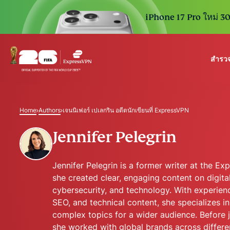
iPhone 17 Pro ใหม่ 30 
สำรวจ
ExpressVPN for Teams
VPN protection for grow
Home
Authors
เจนนิเฟอร์ เปเลกริน อดีตนักเขียนที่ ExpressVPN
to deploy, simple to man
scale.
Jennifer Pelegrin
Jennifer Pelegrin is a former writer at the E
she created clear, engaging content on digital
cybersecurity, and technology. With experienc
SEO, and technical content, she specializes 
complex topics for a wider audience. Before 
she worked with global brands across differen