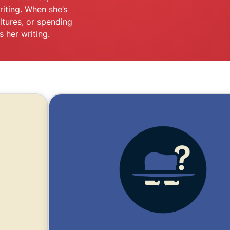
ยืนยันตัวตน
computing
riting. When she’s
หลายชั้น และ
สำหรับความ
ltures, or spending
อื่น ๆ
อัจฉริยะที่เน้น
 her writing.
ความเป็นส่วน
ตัว
Identity
Defender
ชุดเครื่องมือ
ป้องกันและเฝ้า
ระวัง ID ที่ทรง
พลัง พร้อม
เครื่องมือลบ
ข้อมูล