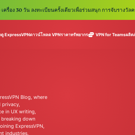
เครื่อง 30 วัน ลงทะเบียนครั้งเดียวเพื่อร่วมสนุก การจับรางวัลคร
ดู ExpressVPN
ดาวน์โหลด VPN
ราคา
ทรัพยากร
VPN for Teams
ผลิต
ExpressVPN
ExpressMailGuard
VPN ที่เร็วที่สุด
Get fast, secure
ในสาขา
บริการ email relay
นโยบายการไม่บันทึกข้อมูล
Windows
VPN คืออะไร?
ใหม่
ing teams. Easy
อุตสาหกรรม
แบบส่วนตัวสำหรับ
ใช้ได้บนหลายอุปกรณ์
MacOS
VPN สำหรับผู้ใช้ง
ใหม่
age, built to
พร้อมเซิร์ฟเวอร์
ปกป้องกล่องข้อความ
เข้าถึงบริการออนไลน์อย่างปลอดภัย
Linux
วิธีใช้งาน VPN
ใหม่
holiday.
ที่ปลอดภัยใน
ขาเข้าและตัวตนของ
สำรวจดูคุณสมบัติทั้งหมด
อธิบายการเข้าร
เ
eSIM
ประเทศ 113
คุณ
Free eSIM
ประเทศ
across 15
xpressVPN Blog, where
ExpressAI
destination
การสมัครสมาชิกหนึ่งบัญ
 privacy,
AI สำหรับผู้
ExpressKeys
และความปลอดภัยที่มีการเ
บริโภคราย
e in UX writing,
การจัดการรหัส
แรกที่ขับ
อย่างราบรื่นเพื่อยกระดับ
in breaking down
ผ่านที่มีความ
เคลื่อนโดย
joining ExpressVPN,
ปลอดภัย การ
confidential
ดูผลิตภัณฑ์ทั้งหมด
t industries,