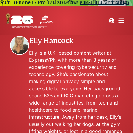
ลุ้นรับ iPhone 17 Pro ใหม่ 30 เครื่อง!
ลงทะเบียนเพื่อร่วมสนุก
Elly Hancock
Elly is a U.K.-based content writer at
ExpressVPN with more than 8 years of
experience covering cybersecurity and
technology. She’s passionate about
making digital privacy simple and
accessible to everyone. Her background
spans B2B and B2C marketing across a
wide range of industries, from tech and
healthcare to food and marine
infrastructure. Away from her desk, Elly’s
usually out walking her dogs, at the gym
lifting weights, or lost in a good romance