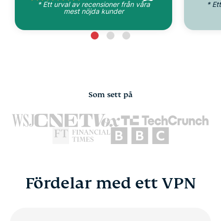
* Ett urval av recensioner från våra
* Et
mest nöjda kunder
Som sett på
Fördelar med ett VPN