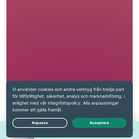
Vinn en av 30 nya
Live Chat
iPhone 17 Pro!