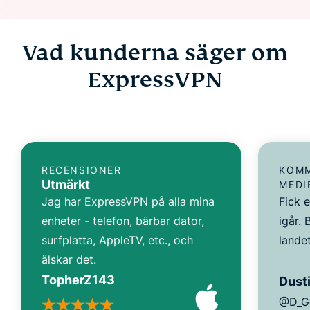
Vad kunderna säger om
ExpressVPN
RECENSIONER
KOMM
Utmärkt
MEDI
Jag har ExpressVPN på alla mina
Fick 
enheter - telefon, bärbar dator,
igår. 
surfplatta, AppleTV, etc., och
landet
älskar det.
TopherZ143
Dusti
@D_G