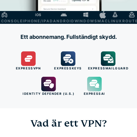
ONSOLE
IPHONE/IPAD
ANDROID
WINDOWS
MAC
LINUX
ROUTER
S
Ett abonnemang. Fullständigt skydd.
EXPRESSVPN
EXPRESSKEYS
EXPRESSMAILGUARD
IDENTITY DEFENDER (U.S.)
EXPRESSAI
Vad är ett VPN?