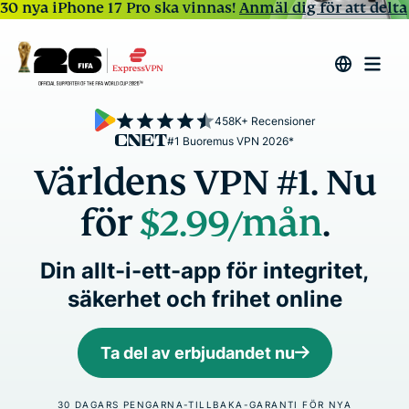
30 nya iPhone 17 Pro ska vinnas!
Anmäl dig för att delta
458K+ Recensioner
#1 Buoremus VPN 2026*
Världens VPN #1. Nu
för
$2.99
/mån
.
Din allt-i-ett-app för integritet,
säkerhet och frihet online
Ta del av erbjudandet nu
30 DAGARS PENGARNA-TILLBAKA-GARANTI FÖR NYA