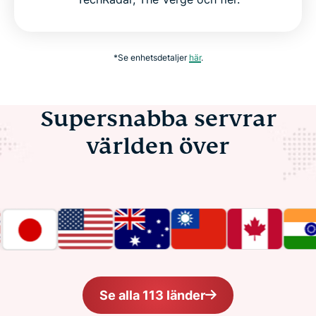
*Se enhetsdetaljer
här
.
Supersnabba servrar
världen över
Se alla 113 länder