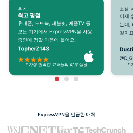
후기
소셜 
최고 평점
어제 @
휴대폰, 노트북, 태블릿, 애플TV 등
는데,
모든 기기에서 ExpressVPN을 사용
같아요
중인데 정말 마음에 들어요.
TopherZ143
Dusti
@D_G
* 가장 만족한 고객들의 리뷰 샘플
*
ExpressVPN을 언급한 매체