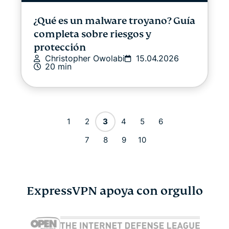
¿Qué es un malware troyano? Guía
completa sobre riesgos y
protección
Christopher Owolabi
15.04.2026
20 min
1
2
3
4
5
6
7
8
9
10
ExpressVPN apoya con orgullo