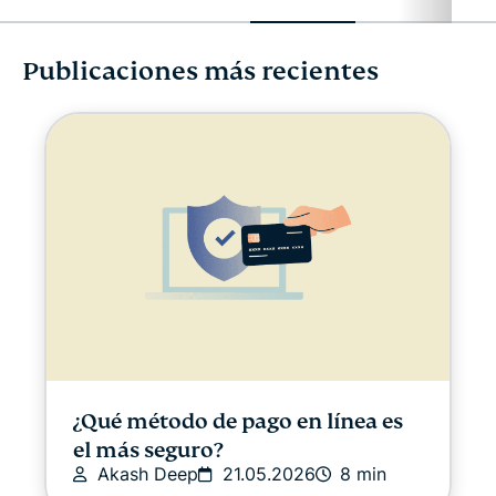
Publicaciones más recientes
Ciberseguridad
Libertad digital
Centro de Seguridad Digital
ExpressVPN for Teams
Noticias ExpressVPN
Destacado
¿Qué método de pago en línea es
el más seguro?
Libertad en Internet
Akash Deep
21.05.2026
8 min