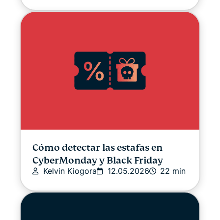
LO ÚLTIMO
Seguridad en línea
Otros
Privacidad
Novedades sobre privacidad
Streaming
Cómo detectar las estafas en
CyberMonday y Black Friday
Kelvin Kiogora
12.05.2026
22 min
Trucos y consejos
Video