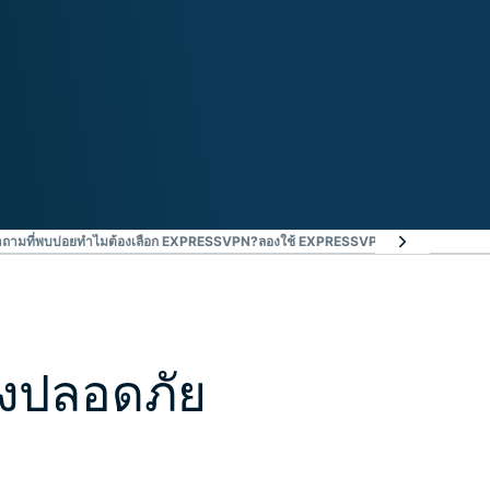
ถามที่พบบ่อย
ทำไมต้องเลือก EXPRESSVPN?
ลองใช้ EXPRESSVPN โดยปราศจากความเส
่างปลอดภัย