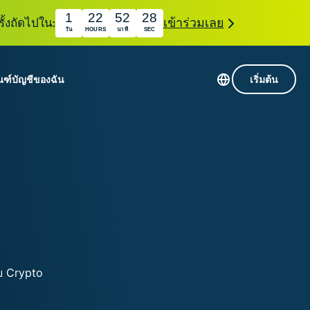
1
22
52
27
ั้งถัดไปใน:
เข้าร่วมเลย
วัน
HOURS
นาที
SEC
ณฑ์
บัญชีของฉัน
เริ่มต้น
เซิร์ฟเวอร์ใน 113 ประเทศ
Intego
านขั้นเริ่มต้น
VPN ความเร็วสูง
Award-
VPN สำหรับเล่นเกม
com
winning
หัสของ VPN
กี่ยวกับ ExpressVPN
macOS
น
antivirus,
firewall,
ชีจะมอบการเข้าถึงชุดเครื่องมือความเป็นส่วนตัว
system tools,
พิ่มขึ้นอย่างต่อเนื่องซึ่งสามารถใช้งานร่วมกันได้
and more.
ชีวิตดิจิทัลของคุณ