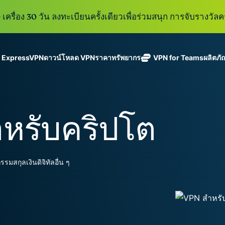
เครื่อง 30 วัน ลงทะเบียนครั้งเดียวเพื่อร่วมสนุก การจับรางวัลคร
ู ExpressVPN
ดาวน์โหลด VPN
ราคา
ทรัพยากร
VPN for Teams
ผลิตภั
ExpressVPN
ExpressMailGuard
VPN ที่เร็วที่สุด
Get fast, secure
ในสาขา
บริการ email relay
นโยบายการไม่บันทึกข้อมูล
Windows
VPN คืออะไร?
ใหม่
ing teams. Easy
อุตสาหกรรม
แบบส่วนตัวสำหรับ
ใช้ได้บนหลายอุปกรณ์
MacOS
VPN สำหรับผู้ใช้ง
ใหม่
age, built to
สำหรับคริปโต
พร้อมเซิร์ฟเวอร์
ปกป้องกล่องข้อความ
เข้าถึงบริการออนไลน์อย่างปลอดภัย
Linux
วิธีใช้งาน VPN
ใหม่
holiday.
ที่ปลอดภัยใน
ขาเข้าและตัวตนของ
สำรวจดูคุณสมบัติทั้งหมด
อธิบายการเข้าร
เ
eSIM
ประเทศ 113
คุณ
eSIM ฟรีใ
ประเทศ
กว่า 150
ExpressAI
รมสกุลเงินดิจิทัลอื่น ๆ
ประเทศ
การสมัครสมาชิกหนึ่งบัญ
AI สำหรับผู้
ExpressKeys
และความปลอดภัยที่มีการเ
บริโภคราย
การจัดการรหัส
แรกที่ขับ
อย่างราบรื่นเพื่อยกระดับ
ผ่านที่มีความ
เคลื่อนโดย
ปลอดภัย การ
confidential
ดูผลิตภัณฑ์ทั้งหมด