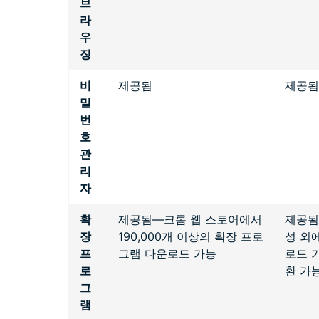
브
라
우
징
비
제공됨
제공됨
밀
번
호
관
리
자
확
제공됨—크롬 웹 스토어에서
제공됨
장
190,000개 이상의 확장 프로
성 외
프
그램 다운로드 가능
로드 가
로
환 가
그
램