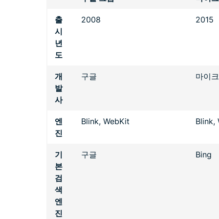
출
2008
2015
시
년
도
개
구글
마이크
발
사
엔
Blink, WebKit
Blink,
진
기
구글
Bing
본
검
색
엔
진