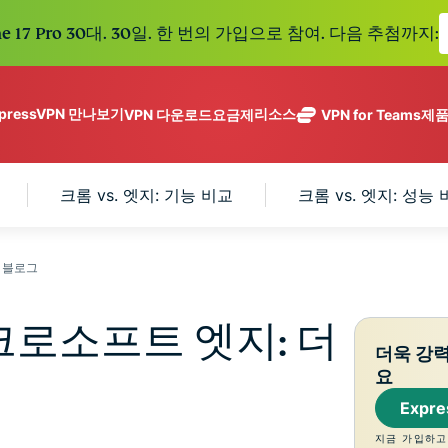
e 17 Pro 30대. 30일. 한 번의 가입으로 참여. 다음 추첨까지:
xpressVPN 만나보기
리소스
VPN 다운로드
요금제
VPN for Teams
제
ExpressVPN
ExpressMailGuard
113개 국가의
Get fast, secure
메일 수신함과 신원을
안전한 서버를
노로그 정책
Windows
VPN이란?
크롬 vs. 엣지: 기능 비교
크롬 vs. 엣지: 성능
NEW
ing teams. Easy
보호하는 비공개 이메
갖춘 업계 최고
여러 기기에서 사용 가능
MacOS
입문자용 VPN
NEW
age, built to
일 릴레이 서비스입니
의 초고속 VPN
holiday.
안전하게 이용하는 온라인 서비스
Linux
VPN 사용 방법
NEW
다.
입니다.
eSIM
모든 기능 살펴보기
VPN 암호화 정보
N 블로그
ExpressAI
150개 이
컨피덴셜 컴퓨
지역에서 
ExpressKeys
팅으로 구동되
가능한 무
이크로소프트 엣지: 더
안전한 비밀번
하나의 구독으로 종합적
어 프라이버시
eSIM.
더욱 강
호 관리와 다중
세요. 완벽한 작동으로
중심 인공 지
요
인증 등을 제공
능을 선사하는
합니다.
Expr
모든 제품 보기
최초의 소비자
용 AI입니다.
지금 가입하고