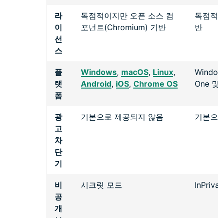
라
독점적이지만 오픈 소스 컴
독점적
이
포넌트(Chromium) 기반
반
선
스
플
Windows
,
macOS
,
Linux
,
Windo
랫
Android
,
iOS
,
Chrome OS
One 및
폼
광
기본으로 제공되지 않음
기본으
고
차
단
기
비
시크릿 모드
InPriv
공
개