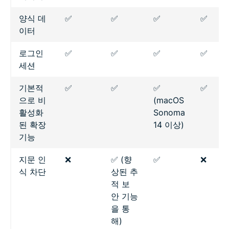
양식 데
✅
✅
✅
✅
이터
로그인
✅
✅
✅
✅
세션
기본적
✅
✅
✅
✅
으로 비
(macOS
활성화
Sonoma
된 확장
14 이상)
기능
지문 인
❌
✅ (향
✅
❌
식 차단
상된 추
적 보
안 기능
을 통
해)