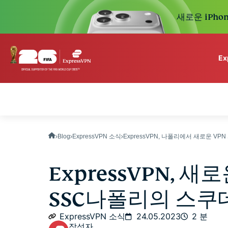
새로운 iPhon
E
ExpressVPN for Teams
VPN protection for grow
to deploy, simple to man
scale.
Blog
ExpressVPN 소식
ExpressVPN, 나폴리에서 새로운 VPN 
ExpressVPN, 
SSC나폴리의 스쿠
ExpressVPN 소식
24.05.2023
2 분
작성자