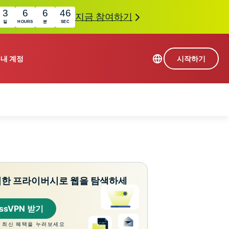
3
6
6
45
지금 참여하기
일
HOURS
분
SEC
품
내 계정
시작하기
113개 국가의 서버
Intego
초고속 VPN
com
Award-
게임용 VPN
winning
ExpressVPN 소개
macOS
상의
antivirus,
사용
firewall,
료
인 첨단 개인정보 보호 및 보안 도구를 이용해 보
system tools,
력한 프라이버시로 웹을 탐색하세
 더욱 탁월한 디지털 라이프를 선사합니다.
and more.
essVPN 받기
 최신 혜택을 누려보세요