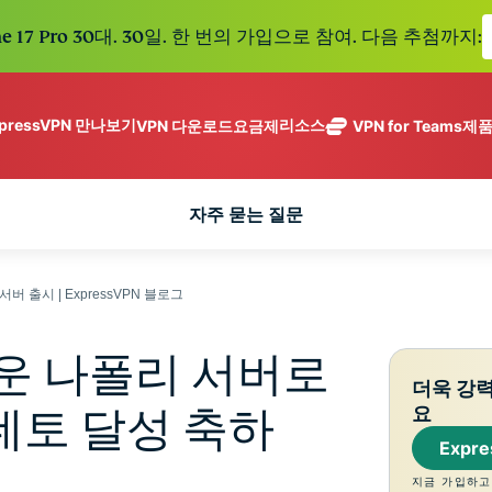
e 17 Pro 30대. 30일. 한 번의 가입으로 참여. 다음 추첨까지:
xpressVPN 만나보기
리소스
VPN 다운로드
요금제
VPN for Teams
제
ExpressVPN
ExpressMailGuard
113개 국가의
Get fast, secure
메일 수신함과 신원을
안전한 서버를
노로그 정책
Windows
VPN이란?
자주 묻는 질문
NEW
ing teams. Easy
보호하는 비공개 이메
갖춘 업계 최고
여러 기기에서 사용 가능
MacOS
입문자용 VPN
NEW
age, built to
일 릴레이 서비스입니
의 초고속 VPN
holiday.
안전하게 이용하는 온라인 서비스
Linux
VPN 사용 방법
NEW
다.
입니다.
eSIM
모든 기능 살펴보기
VPN 암호화 정보
서버 출시 | ExpressVPN 블로그
ExpressAI
150개 이
컨피덴셜 컴퓨
지역에서 
ExpressKeys
팅으로 구동되
가능한 무
새로운 나폴리 서버로
안전한 비밀번
하나의 구독으로 종합적
어 프라이버시
eSIM.
더욱 강
호 관리와 다중
세요. 완벽한 작동으로
중심 인공 지
요
데토 달성 축하
인증 등을 제공
능을 선사하는
합니다.
Expr
모든 제품 보기
최초의 소비자
용 AI입니다.
지금 가입하고