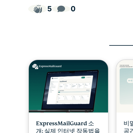
5
0
ExpressMailGuard 소
비
개: 실제 인터넷 작동법을
공간