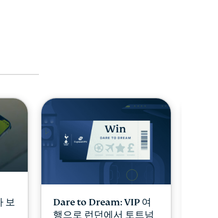
Dare to Dream: VIP 여
eS
자 보
행으로 런던에서 토트넘
그리