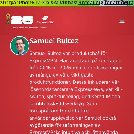
30 nya iPhone 17 Pro ska vinnas!
Anmäl dig för att delta
Samuel Bultez
Samuel Bultez var produktchef för
ExpressVPN. Han arbetade på företaget
från 2015 till 2025 och ledde lanseringen
av många av våra viktigaste
produktfunktioner. Dessa inkluderar vår
lösenordshanterare ExpressKeys, vår kill-
switch, split-tunneling, dedikerad IP och
identitetsskyddsverktyg. Som
förespråkare för en bättre
användarupplevelse var Samuel också
avgörande för utformningen av
ExpressVPN:s intuitiva och lättanvända