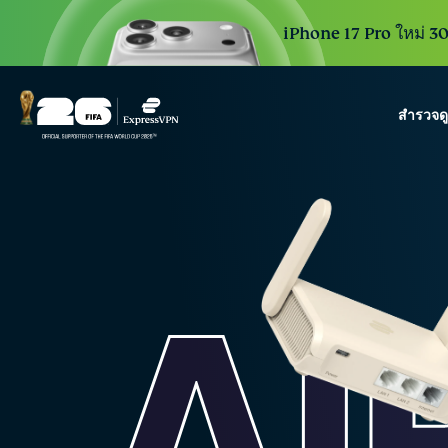
iPhone 17 Pro ใหม่ 30 
สำรวจด
ExpressVPN for Teams
VPN protection for grow
to deploy, simple to man
scale.