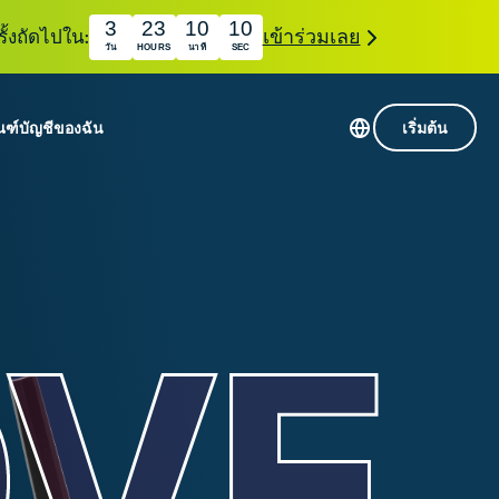
3
23
10
9
ั้งถัดไปใน:
เข้าร่วมเลย
วัน
HOURS
นาที
SEC
ณฑ์
บัญชีของฉัน
เริ่มต้น
เซิร์ฟเวอร์ใน 113 ประเทศ
Intego
านขั้นเริ่มต้น
VPN ความเร็วสูง
Award-
VPN สำหรับเล่นเกม
com
winning
หัสของ VPN
กี่ยวกับ ExpressVPN
macOS
น
antivirus,
firewall,
ชีจะมอบการเข้าถึงชุดเครื่องมือความเป็นส่วนตัว
system tools,
พิ่มขึ้นอย่างต่อเนื่องซึ่งสามารถใช้งานร่วมกันได้
and more.
ชีวิตดิจิทัลของคุณ