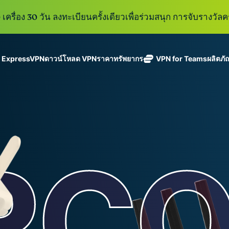
เครื่อง 30 วัน ลงทะเบียนครั้งเดียวเพื่อร่วมสนุก การจับรางวัลคร
ู ExpressVPN
ดาวน์โหลด VPN
ราคา
ทรัพยากร
VPN for Teams
ผลิตภั
ExpressVPN
ExpressMailGuard
VPN ที่เร็วที่สุด
Get fast, secure
ในสาขา
บริการ email relay
นโยบายการไม่บันทึกข้อมูล
Windows
VPN คืออะไร?
ใหม่
ing teams. Easy
อุตสาหกรรม
แบบส่วนตัวสำหรับ
ใช้ได้บนหลายอุปกรณ์
MacOS
VPN สำหรับผู้ใช้ง
ใหม่
age, built to
พร้อมเซิร์ฟเวอร์
ปกป้องกล่องข้อความ
เข้าถึงบริการออนไลน์อย่างปลอดภัย
Linux
วิธีใช้งาน VPN
ใหม่
holiday.
ที่ปลอดภัยใน
ขาเข้าและตัวตนของ
สำรวจดูคุณสมบัติทั้งหมด
อธิบายการเข้าร
เ
eSIM
ประเทศ 113
คุณ
eSIM ฟรีใ
ประเทศ
กว่า 150
ExpressAI
ประเทศ
การสมัครสมาชิกหนึ่งบัญ
AI สำหรับผู้
ExpressKeys
และความปลอดภัยที่มีการเ
บริโภคราย
การจัดการรหัส
แรกที่ขับ
อย่างราบรื่นเพื่อยกระดับ
ผ่านที่มีความ
เคลื่อนโดย
ปลอดภัย การ
confidential
ดูผลิตภัณฑ์ทั้งหมด