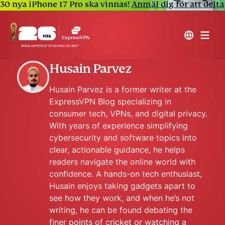
30 nya iPhone 17 Pro ska vinnas!
Anmäl dig för att delta
Husain Parvez
Husain Parvez is a former writer at the
ExpressVPN Blog specializing in
consumer tech, VPNs, and digital privacy.
With years of experience simplifying
cybersecurity and software topics into
clear, actionable guidance, he helps
readers navigate the online world with
confidence. A hands-on tech enthusiast,
Husain enjoys taking gadgets apart to
see how they work, and when he’s not
writing, he can be found debating the
finer points of cricket or watching a