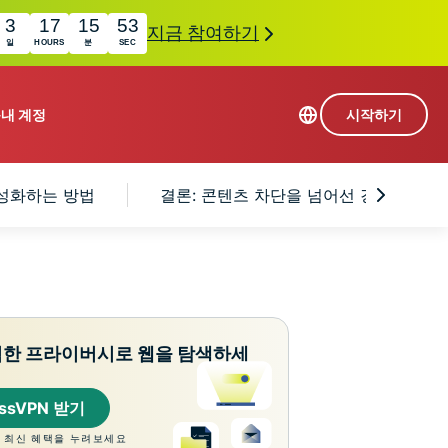
3
17
15
52
지금 참여하기
일
HOURS
분
SEC
품
내 계정
시작하기
113개 국가의 서버
활성화하는 방법
결론: 콘텐츠 차단을 넘어선 강력한 개
Intego
초고속 VPN
com
Award-
게임용 VPN
winning
ExpressVPN 소개
macOS
상의
antivirus,
사용
firewall,
료
인 첨단 개인정보 보호 및 보안 도구를 이용해 보
system tools,
력한 프라이버시로 웹을 탐색하세
 더욱 탁월한 디지털 라이프를 선사합니다.
and more.
essVPN 받기
 최신 혜택을 누려보세요