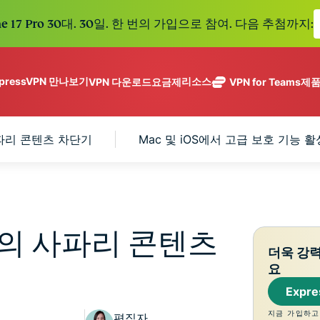
e 17 Pro 30대. 30일. 한 번의 가입으로 참여. 다음 추첨까지:
xpressVPN 만나보기
리소스
VPN 다운로드
요금제
VPN for Teams
제
ExpressVPN
ExpressMailGuard
113개 국가의
Get fast, secure
메일 수신함과 신원을
안전한 서버를
노로그 정책
Windows
VPN이란?
사파리 콘텐츠 차단기
Mac 및 iOS에서 고급 보호 기능 
NEW
ing teams. Easy
보호하는 비공개 이메
갖춘 업계 최고
여러 기기에서 사용 가능
MacOS
입문자용 VPN
NEW
age, built to
일 릴레이 서비스입니
의 초고속 VPN
holiday.
안전하게 이용하는 온라인 서비스
Linux
VPN 사용 방법
NEW
다.
입니다.
eSIM
모든 기능 살펴보기
VPN 암호화 정보
ExpressAI
150개 이
컨피덴셜 컴퓨
지역에서 
ExpressKeys
팅으로 구동되
가능한 무
최고의 사파리 콘텐츠
안전한 비밀번
하나의 구독으로 종합적
어 프라이버시
eSIM.
더욱 강
호 관리와 다중
세요. 완벽한 작동으로
중심 인공 지
요
인증 등을 제공
능을 선사하는
합니다.
Expr
모든 제품 보기
최초의 소비자
용 AI입니다.
지금 가입하고
편집자