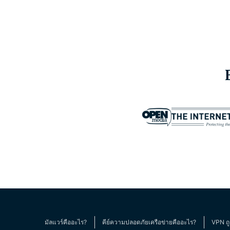
มัลแวร์คืออะไร?
คีย์ความปลอดภัยเครือข่ายคืออะไร?
VPN ถ