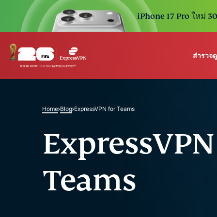
iPhone 17 Pro ใหม่ 30 
สำรวจด
ExpressVPN for Teams
VPN protection for grow
to deploy, simple to man
Home
Blog
ExpressVPN for Teams
scale.
ExpressVPN 
Teams