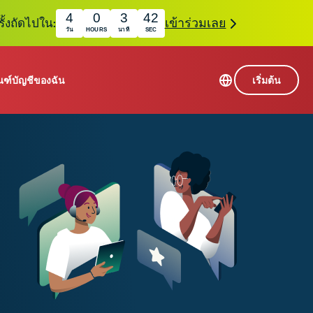
4
0
3
42
ั้งถัดไปใน:
เข้าร่วมเลย
วัน
HOURS
นาที
SEC
ณฑ์
บัญชีของฉัน
เริ่มต้น
เซิร์ฟเวอร์ใน 113 ประเทศ
Intego
านขั้นเริ่มต้น
VPN ความเร็วสูง
Award-
VPN สำหรับเล่นเกม
com
winning
หัสของ VPN
กี่ยวกับ ExpressVPN
macOS
antivirus,
0+
firewall,
s.
ชีจะมอบการเข้าถึงชุดเครื่องมือความเป็นส่วนตัว
system tools,
พิ่มขึ้นอย่างต่อเนื่องซึ่งสามารถใช้งานร่วมกันได้
and more.
ชีวิตดิจิทัลของคุณ