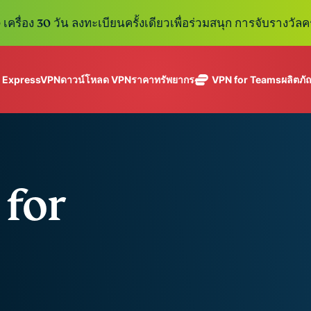
เครื่อง 30 วัน ลงทะเบียนครั้งเดียวเพื่อร่วมสนุก การจับรางวัลคร
ู ExpressVPN
ดาวน์โหลด VPN
ราคา
ทรัพยากร
VPN for Teams
ผลิตภั
ExpressVPN
ExpressMailGuard
VPN ที่เร็วที่สุด
Get fast, secure
ในสาขา
บริการ email relay
นโยบายการไม่บันทึกข้อมูล
Windows
VPN คืออะไร?
ใหม่
ing teams. Easy
อุตสาหกรรม
แบบส่วนตัวสำหรับ
ใช้ได้บนหลายอุปกรณ์
MacOS
VPN สำหรับผู้ใช้ง
ใหม่
age, built to
พร้อมเซิร์ฟเวอร์
ปกป้องกล่องข้อความ
เข้าถึงบริการออนไลน์อย่างปลอดภัย
Linux
วิธีใช้งาน VPN
ใหม่
holiday.
ที่ปลอดภัยใน
ขาเข้าและตัวตนของ
สำรวจดูคุณสมบัติทั้งหมด
อธิบายการเข้าร
เ
for
eSIM
ประเทศ 113
คุณ
Free eSIM
ประเทศ
across 15
ExpressAI
destination
การสมัครสมาชิกหนึ่งบัญ
AI สำหรับผู้
ExpressKeys
และความปลอดภัยที่มีการเ
บริโภคราย
การจัดการรหัส
แรกที่ขับ
อย่างราบรื่นเพื่อยกระดับ
ผ่านที่มีความ
เคลื่อนโดย
ปลอดภัย การ
confidential
ดูผลิตภัณฑ์ทั้งหมด