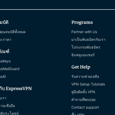
บัติ
Programs
ุณสมบัติทั้งหมด
Partner with Us
ละราคา
มาเป็นพันธมิตรกับเรา
โปรแกรมพันธมิตร
ภัณฑ์
อินฟลูเอนเซอร์
ssKeys
Get Help
ssMailGuard
ssAI
รับความช่วยเหลือ
VPN Setup Tutorials
วกับ ExpressVPN
คู่มือติดตั้ง VPN
ับเรา
คำถามที่พบบ่อย
ามเชื่อถือ
Contact support
ิทธิประโยชน์
ซื้อ VPN