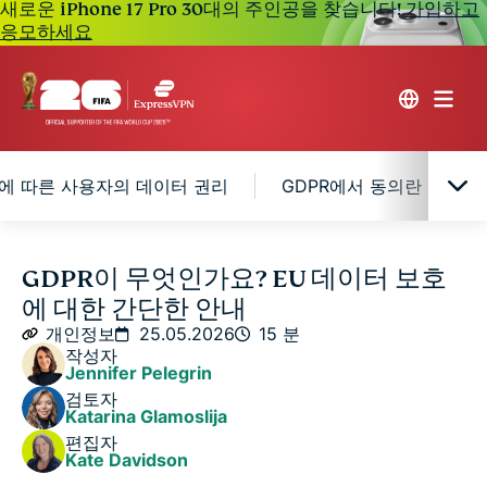
새로운 iPhone 17 Pro 30대의 주인공을 찾습니다!
가입하고
응모하세요
R에 따른 사용자의 데이터 권리
GDPR에서 동의란 무엇이며
GDPR은 쉽게 설명하면 무엇인가요?
GDPR이 무엇인가요? EU 데이터 보호
에 대한 간단한 안내
GDPR이 도입된 이유
개인정보
25.05.2026
15 분
작성자
Jennifer Pelegrin
GDPR의 적용 대상
검토자
Katarina Glamoslija
편집자
GDPR에 따라 개인 데이터로 간주되는 것은 무엇인가?
Kate Davidson