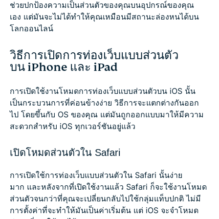
ช่วยปกป้องความเป็นส่วนตัวของคุณบนอุปกรณ์ของคุณ
เอง แต่มันจะไม่ได้ทำให้คุณเหมือนมีสถานะล่องหนได้บน
โลกออนไลน์
วิธีการเปิดการท่องเว็บแบบส่วนตัว
บน iPhone และ iPad
การเปิดใช้งานโหมดการท่องเว็บแบบส่วนตัวบน iOS นั้น
เป็นกระบวนการที่ค่อนข้างง่าย วิธีการจะแตกต่างกันออก
ไป โดยขึ้นกับ OS ของคุณ แต่มันถูกออกแบบมาให้มีความ
สะดวกสำหรับ iOS ทุกเวอร์ชันอยู่แล้ว
เปิดโหมดส่วนตัวใน Safari
การเปิดใช้การท่องเว็บแบบส่วนตัวใน Safari นั้นง่าย
มาก และหลังจากที่เปิดใช้งานแล้ว Safari ก็จะใช้งานโหมด
ส่วนตัวจนกว่าที่คุณจะเปลี่ยนกลับไปใช้กลุ่มแท็บปกติ ไม่มี
การตั้งค่าที่จะทำให้มันเป็นค่าเริ่มต้น แต่ iOS จะจำโหมด