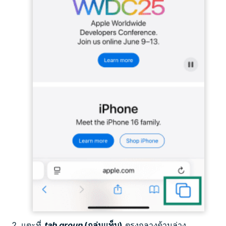
แตะที่
tab group
(กลุ่มแท็บ)
ตรงกลางด้านล่าง