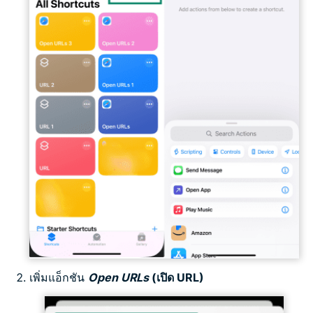
เพิ่มแอ็กชัน
Open URLs
(เปิด URL)