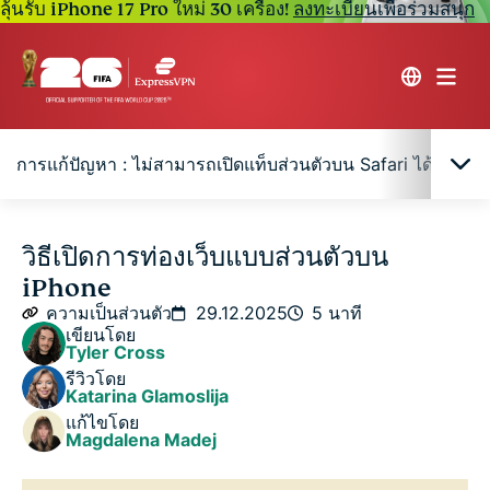
ลุ้นรับ iPhone 17 Pro ใหม่ 30 เครื่อง!
ลงทะเบียนเพื่อร่วมสนุก
การแก้ปัญหา : ไม่สามารถเปิดแท็บส่วนตัวบน Safari ได้ใช่หรือ
การท่องเว็บแบบส่วนตัวบน iPhone คืออะไร?
วิธีเปิดการท่องเว็บแบบส่วนตัวบน
iPhone
วิธีการเปิดการท่องเว็บแบบส่วนตัวบน iPhone และ iPad
ความเป็นส่วนตัว
29.12.2025
5 นาที
เขียนโดย
Tyler Cross
วิธีปิดการท่องเว็บแบบส่วนตัวบน iPhone และ iPad
รีวิวโดย
Katarina Glamoslija
แก้ไขโดย
การแก้ปัญหา : ไม่สามารถเปิดแท็บส่วนตัวบน Safari ได้
Magdalena Madej
ใช่หรือไม่?