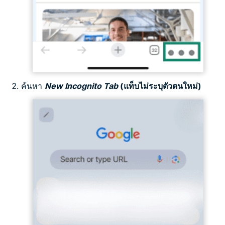
ค้นหา
New Incognito Tab
(แท็บไม่ระบุตัวตนใหม่)