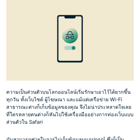
การท่องเว็บแบบส่วนตัวนั้นเป็นส่วนตัวจริงหรือเปล่า
บน iPhone?
ทางเลือกสำหรับทดแทนการท่องเว็บแบบส่วนตัว
บน iPhone
คำถามที่พบบ่อย
ความเป็นส่วนตัวบนโลกออนไลน์เริ่มรักษาเอาไว้ได้ยากขึ้น
ทุกวัน ทั้งเว็บไซต์ ผู้โฆษณา และแม้แต่เครือข่าย Wi-Fi
สาธารณะต่างก็เก็บข้อมูลของคุณ จึงไม่น่าประหลาดใจเลย
ที่ใครหลายคนต่างก็หันไปใช้เครื่องมืออย่างการท่องเว็บแบบ
ส่วนตัวใน Safari
มันสามารถช่วยในการไม่เก็บข้อมูลบนอุปกรณ์ ซึ่งก็เป็น