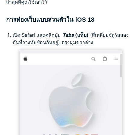
ล่าสุดที่คุณใช้เอาไว้
การท่องเว็บแบบส่วนตัวใน iOS 18
เปิด Safari และคลิกปุ่ม
Tabs
(แท็บ)
(สี่เหลี่ยมจัตุรัสสอง
อันที่วางทับซ้อนกันอยู่) ตรงมุมขวาล่าง