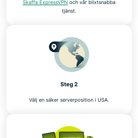
Skaffa ExpressVPN
och vår blixtsnabba
tjänst.
Prova bäst VPN för ESPN helt riskfritt
Steg 2
Välj en säker serverposition i USA.