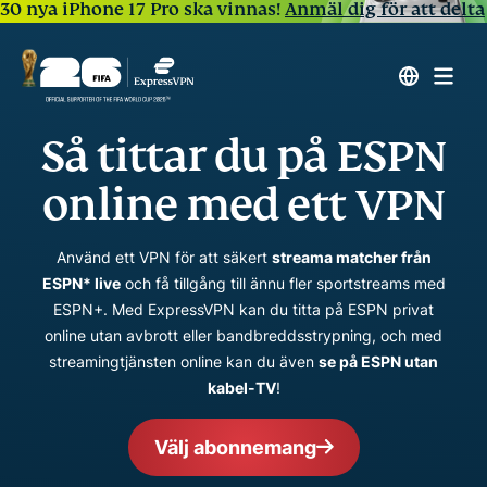
30 nya iPhone 17 Pro ska vinnas!
Anmäl dig för att delta
Så tittar du på ESPN
online med ett VPN
Använd ett VPN för att säkert
streama matcher från
ESPN* live
och få tillgång till ännu fler sportstreams med
ESPN+. Med ExpressVPN kan du titta på ESPN privat
online utan avbrott eller bandbreddsstrypning, och med
streamingtjänsten online kan du även
se på ESPN utan
kabel-TV
!
Välj abonnemang