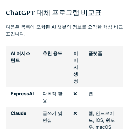
ChatGPT 대체 프로그램 비교표
다음은 목록에 포함된 AI 챗봇의 정보를 요약한 핵심 비교
표입니다.
AI 어시스
추천 용도
이
플랫폼
턴트
미
지
생
성
ExpressAI
다목적 활
❌
웹
용
Claude
글쓰기 및
❌
웹, 안드로이
편집
드, iOS, 윈도
우, macOS