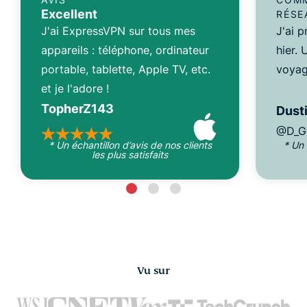
Excellent
RÉSE
J'ai ExpressVPN sur tous mes
J'ai 
appareils : téléphone, ordinateur
hier.
portable, tablette, Apple TV, etc.
voyag
et je l'adore !
TopherZ143
Dusti
@D_G
* Un échantillon d’avis de nos clients
* Un 
les plus satisfaits
Vu sur