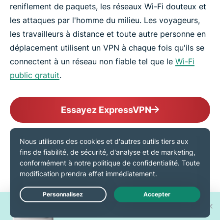
reniflement de paquets, les réseaux Wi-Fi douteux et
les attaques par l'homme du milieu. Les voyageurs,
les travailleurs à distance et toute autre personne en
déplacement utilisent un VPN à chaque fois qu'ils se
connectent à un réseau non fiable tel que le
Wi-Fi
public gratuit
.
Essayez ExpressVPN
Quand utiliser un VPN ?
Si la vie privée est importante pour vous, vous
Gagnez l'un des 30 nouveaux
devriez utiliser un VPN
chaque fois que vous vous
iPhone 17 Pro !
connectez à un réseau internet
. Une appli VPN