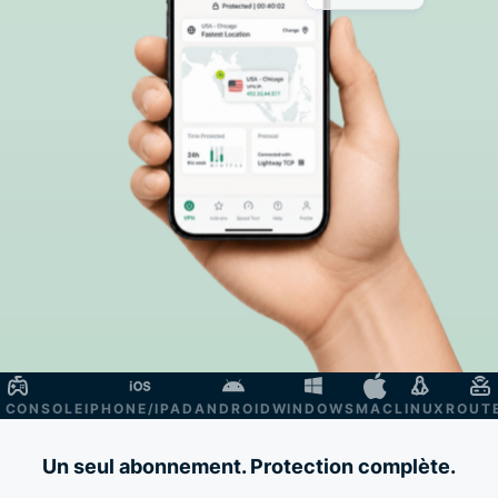
ONSOLE
IPHONE/IPAD
ANDROID
WINDOWS
MAC
LINUX
ROUTER
S
Un seul abonnement. Protection complète.