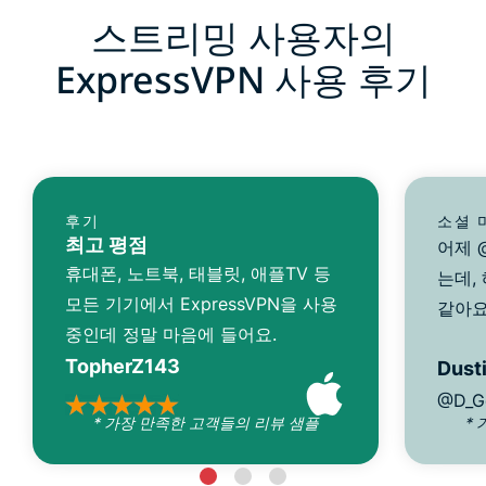
스트리밍 사용자의
ExpressVPN 사용 후기
후기
소셜 
최고 평점
어제 @
휴대폰, 노트북, 태블릿, 애플TV 등
는데,
모든 기기에서 ExpressVPN을 사용
같아요
중인데 정말 마음에 들어요.
TopherZ143
Dusti
@D_G
* 가장 만족한 고객들의 리뷰 샘플
*