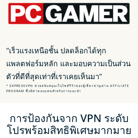
ตั้งค่า VPN G2 ของคุณสำหรับการเล่นแบบแข่งขัน
ExpressVPN ใช้งานร่วมกับเกมโปรดทุกเกมของคุณได้
อย่างมีความเสถียร
“เร็วแรงเหนือชั้น ปลดล็อกได้ทุก
ประสิทธิภาพที่เชื่อถือได้สำหรับการซ้อมแข่งและลงแรงค์
แพลตฟอร์มหลัก และมอบความเป็นส่วน
ใช้งานได้อย่างมีความเสถียรภายใต้ความกดดันของการ
ตัวที่ดีที่สุดเท่าที่เราเคยเห็นมา”
แข่งจริง
* EXPRESSVPN ช่วยสนับสนุนเว็บไซต์รีวิวของผู้เชี่ยวชาญผ่าน AFFILIATE
PROGRAM ซึ่งมีค่าตอบแทนสำหรับการแนะนำ
รักษาการเชื่อมต่อได้ทั้งตอนที่เดินทางไปแข่งขันหรือเข้า
ค่ายเก็บตัว
การป้องกันจาก VPN ระดับ
โปรพร้อมสิทธิพิเศษมากมาย
การป้องกันในระดับที่ G2 ไว้วางใจ