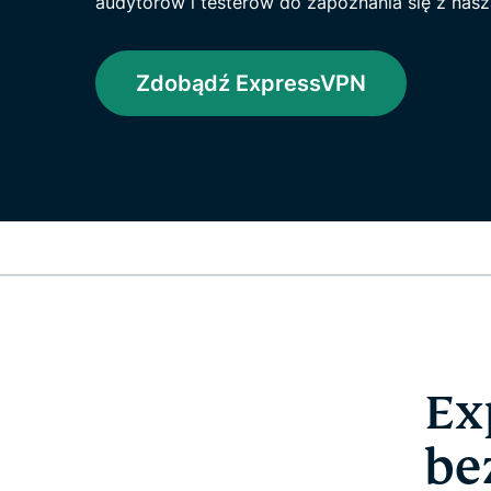
audytorów i testerów do zapoznania się z naszą
Zdobądź ExpressVPN
Ex
be