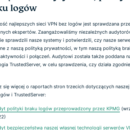
ku logów
ność najlepszych sieci VPN bez logów jest sprawdzana prz
żnych ekspertów. Zaangażowaliśmy niezależnych audytoró
ie sprawdzili nasze systemy i potwierdzili, czy nasze ser
ne z naszą polityką prywatności, w tym naszą polityką br
u aktywności i połączeń. Audytowi została także poddana n
ogia TrustedServer, w celu sprawdzenia, czy działa zgodnie
 się więcej o raportach stron trzecich dotyczących naszej 
ogów i TrustedServer:
yt polityki braku logów przeprowadzony przez KPMG
(wrz
22)
yt bezpieczeństwa naszej własnej technologii serwerów 