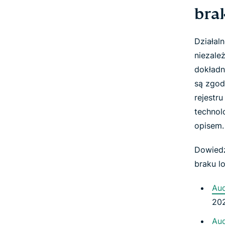
bra
Działal
niezale
dokładn
są zgod
rejestr
technol
opisem.
Dowiedz
braku l
Aud
20
Aud