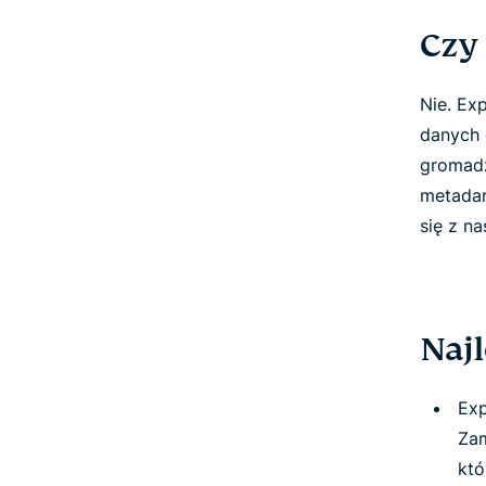
Czy
Nie. Ex
danych 
gromadzi
metadan
się z n
Naj
Exp
Zam
któ