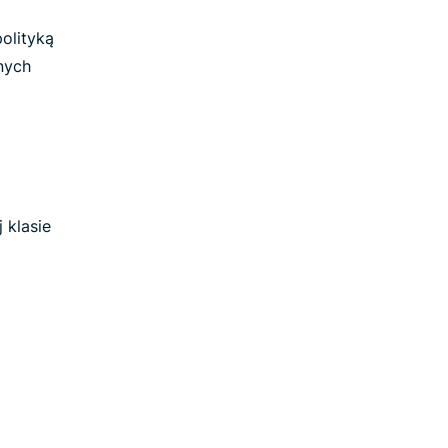
olityką
nych
 klasie