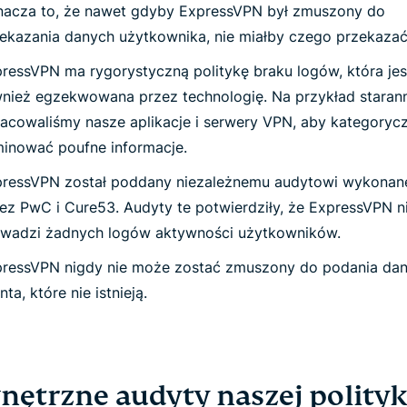
acza to, że nawet gdyby ExpressVPN był zmuszony do
ekazania danych użytkownika, nie miałby czego przekazać
ressVPN ma rygorystyczną politykę braku logów, która jes
nież egzekwowana przez technologię. Na przykład staran
acowaliśmy nasze aplikacje i serwery VPN, aby kategorycz
minować poufne informacje.
pressVPN został poddany niezależnemu audytowi wykona
ez PwC i Cure53. Audyty te potwierdziły, że ExpressVPN n
wadzi żadnych logów aktywności użytkowników.
ressVPN nigdy nie może zostać zmuszony do podania da
enta, które nie istnieją.
nętrzne audyty naszej polityk