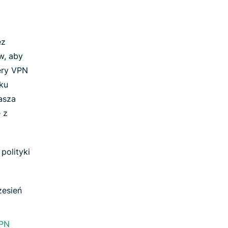
ez
w, aby
wery VPN
aku
asza
 z
polityki
esień
VPN