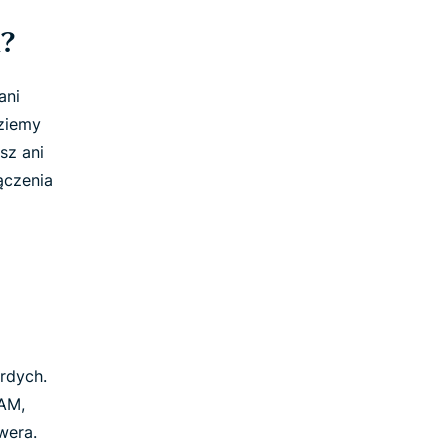
?
ani
ziemy
sz ani
ączenia
rdych.
AM,
wera.