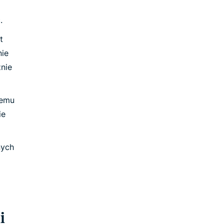
.
t
nie
nie
nemu
ie
nych
i