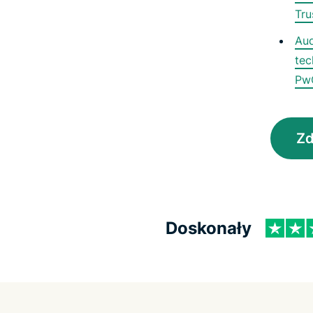
Tru
Aud
tec
PwC
Zd
Doskonały