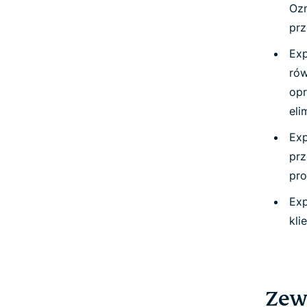
Ozn
prz
Exp
rów
opr
eli
Ex
prz
pro
Exp
kli
Zew