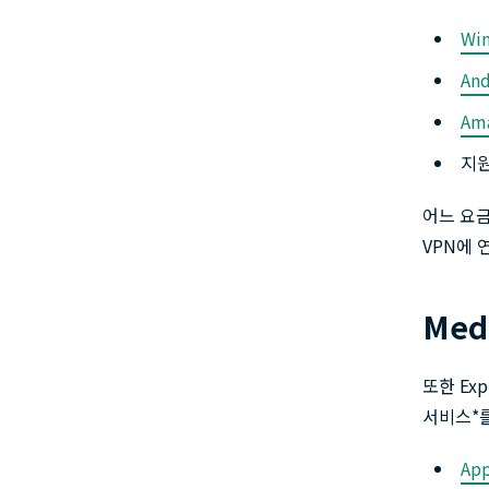
Wi
And
Ama
지
어느 요
VPN에 
Med
또한 Ex
서비스*를
App